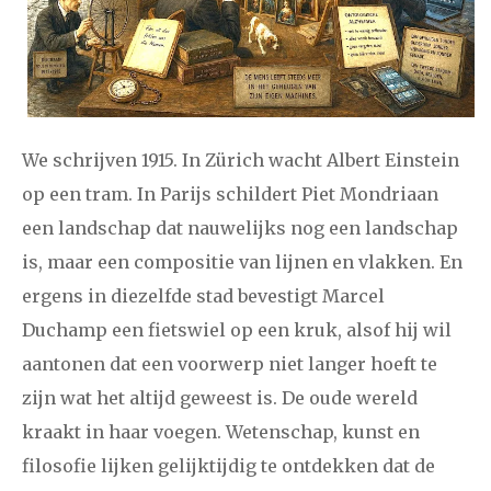
2024
augustus
september
oktober
november
december
januari
februari
maart
april
mei
juni
juli
We schrijven 1915. In Zürich wacht Albert Einstein
2023
augustus
september
oktober
november
op een tram. In Parijs schildert Piet Mondriaan
december
een landschap dat nauwelijks nog een landschap
is, maar een compositie van lijnen en vlakken. En
januari
februari
maart
april
mei
juni
juli
ergens in diezelfde stad bevestigt Marcel
Duchamp een fietswiel op een kruk, alsof hij wil
2022
augustus
september
oktober
november
aantonen dat een voorwerp niet langer hoeft te
december
zijn wat het altijd geweest is. De oude wereld
kraakt in haar voegen. Wetenschap, kunst en
januari
februari
maart
april
mei
juni
juli
filosofie lijken gelijktijdig te ontdekken dat de