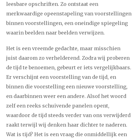
leesbare opschriften. Zo ontstaat een
december
merkwaardige opeenstapeling van voorstellingen
binnen voorstellingen, een oneindige spiegeling
januari
februari
maart
april
mei
juni
juli
waarin beelden naar beelden verwijzen.
2017
augustus
september
oktober
november
Het is een vreemde gedachte, maar misschien
december
juist daarom zo verhelderend. Zodra wij proberen
de tijd te benoemen, gebeurt er iets vergelijkbaars.
januari
februari
maart
april
mei
juni
juli
Er verschijnt een voorstelling van de tijd, en
2016
augustus
september
oktober
november
binnen die voorstelling een nieuwe voorstelling,
en daarbinnen weer een andere. Alsof het woord
december
zelf een reeks schuivende panelen opent,
waardoor de tijd steeds verder van ons verwijderd
januari
februari
maart
april
mei
juni
juli
raakt terwijl wij denken haar dichter te naderen.
2015
augustus
september
oktober
november
Wat is tijd? Het is een vraag die onmiddellijk een