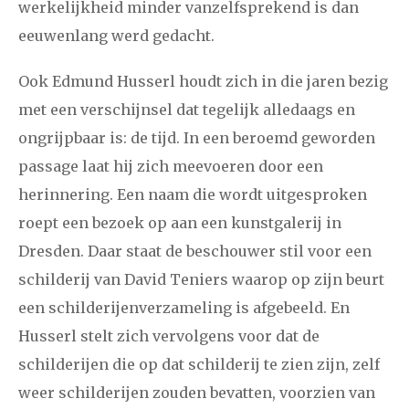
2021
augustus
september
oktober
november
werkelijkheid minder vanzelfsprekend is dan
eeuwenlang werd gedacht.
december
Ook Edmund Husserl houdt zich in die jaren bezig
januari
februari
maart
april
mei
juni
juli
met een verschijnsel dat tegelijk alledaags en
2020
augustus
september
oktober
november
ongrijpbaar is: de tijd. In een beroemd geworden
passage laat hij zich meevoeren door een
december
herinnering. Een naam die wordt uitgesproken
roept een bezoek op aan een kunstgalerij in
januari
februari
maart
april
mei
juni
juli
Dresden. Daar staat de beschouwer stil voor een
2019
augustus
september
oktober
november
schilderij van David Teniers waarop op zijn beurt
december
een schilderijenverzameling is afgebeeld. En
Husserl stelt zich vervolgens voor dat de
januari
februari
maart
april
mei
juni
juli
schilderijen die op dat schilderij te zien zijn, zelf
weer schilderijen zouden bevatten, voorzien van
2018
augustus
september
oktober
november