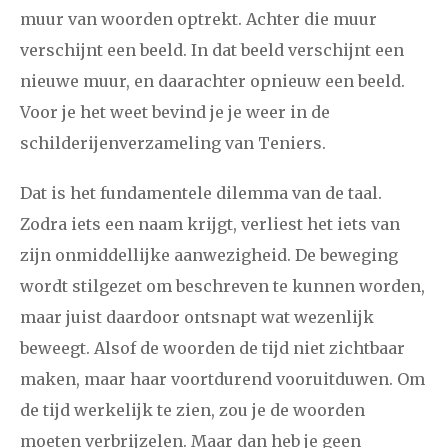
december
muur van woorden optrekt. Achter die muur
verschijnt een beeld. In dat beeld verschijnt een
januari
februari
maart
april
mei
juni
juli
nieuwe muur, en daarachter opnieuw een beeld.
Voor je het weet bevind je je weer in de
2014
augustus
september
oktober
november
schilderijenverzameling van Teniers.
december
Dat is het fundamentele dilemma van de taal.
januari
februari
maart
april
mei
juni
juli
Zodra iets een naam krijgt, verliest het iets van
zijn onmiddellijke aanwezigheid. De beweging
2013
augustus
september
oktober
november
wordt stilgezet om beschreven te kunnen worden,
december
maar juist daardoor ontsnapt wat wezenlijk
beweegt. Alsof de woorden de tijd niet zichtbaar
januari
februari
maart
april
mei
juni
juli
maken, maar haar voortdurend vooruitduwen. Om
2012
augustus
september
oktober
november
de tijd werkelijk te zien, zou je de woorden
moeten verbrijzelen. Maar dan heb je geen
december