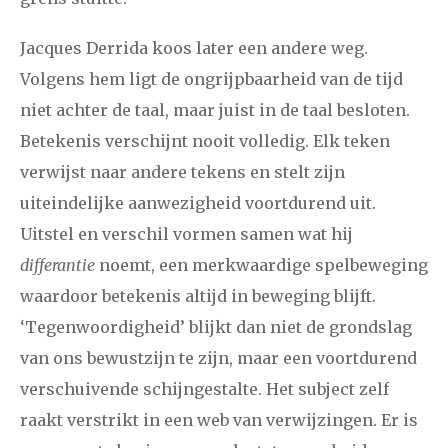
2008
augustus
september
oktober
november
Jacques Derrida koos later een andere weg.
Volgens hem ligt de ongrijpbaarheid van de tijd
december
niet achter de taal, maar juist in de taal besloten.
Betekenis verschijnt nooit volledig. Elk teken
januari
februari
maart
april
mei
juni
juli
verwijst naar andere tekens en stelt zijn
2007
augustus
september
oktober
november
uiteindelijke aanwezigheid voortdurend uit.
december
Uitstel en verschil vormen samen wat hij
differantie
noemt, een merkwaardige spelbeweging
april
mei
juni
juli
augustus
september
oktober
waardoor betekenis altijd in beweging blijft.
2006
‘Tegenwoordigheid’ blijkt dan niet de grondslag
november
december
van ons bewustzijn te zijn, maar een voortdurend
verschuivende schijngestalte. Het subject zelf
raakt verstrikt in een web van verwijzingen. Er is