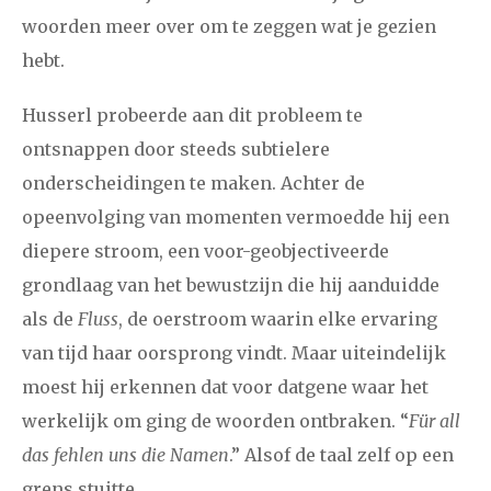
woorden meer over om te zeggen wat je gezien
hebt.
januari
februari
maart
april
mei
juni
juli
2011
augustus
september
oktober
november
Husserl probeerde aan dit probleem te
ontsnappen door steeds subtielere
december
onderscheidingen te maken. Achter de
opeenvolging van momenten vermoedde hij een
januari
februari
maart
april
mei
juni
juli
diepere stroom, een voor-geobjectiveerde
2010
augustus
september
oktober
november
grondlaag van het bewustzijn die hij aanduidde
december
als de
Fluss
, de oerstroom waarin elke ervaring
van tijd haar oorsprong vindt. Maar uiteindelijk
februari
maart
april
mei
juni
juli
augustus
moest hij erkennen dat voor datgene waar het
2009
werkelijk om ging de woorden ontbraken. “
Für all
september
oktober
november
december
das fehlen uns die Namen
.” Alsof de taal zelf op een
grens stuitte.
januari
februari
maart
april
mei
juni
juli