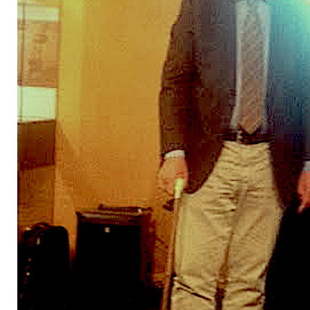
2024
augustus
september
oktober
november
december
januari
februari
maart
april
mei
juni
juli
2023
augustus
september
oktober
november
december
januari
februari
maart
april
mei
juni
juli
2022
augustus
september
oktober
november
december
januari
februari
maart
april
mei
juni
juli