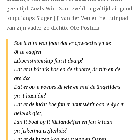
geen tijd. Zoals Wim Sonneveld nog altijd zingend
loopt langs Slagerij J. van der Ven en het tuinpad
van zijn vader, zo dichtte Obe Postma
Soe it him wat jaan dat er opwoechs yn de
ôf‑te‑eagjen
Libbensmienskip fan it doarp?
Dat er it bûthús koe en de skuorre, de tún en de
greide?
Dat er op ’e poepestâl wie en mei de ûngetiders
yn it haailân?
Dat er de lucht koe fan it hout wêr’t oan ’e dyk it
heiblok giet,
Fan it boat by it fûkfandeljen en fan ’e taan
yn fiskermansefterhús?
Dat er de huzen koe mei stiennen flieren