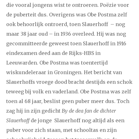
die vooral jongens wist te ontroeren. Poëzie voor
december
de puberteit dus. Overigens was Obe Postma zelf
ook behoorlijk ontroerd, toen Slauerhoff – nog
januari
februari
maart
april
mei
juni
juli
maar 38 jaar oud – in 1936 overleed. Hij was nog
2017
augustus
september
oktober
november
gecommitteerde geweest toen Slauerhoff in 1916
eindexamen deed aan de Rijks-HBS in
december
Leeuwarden. Obe Postma was toentertijd
wiskundeleraar in Groningen. Het bericht van
januari
februari
maart
april
mei
juni
juli
Slauerhoffs vroege dood bracht destijds een schok
2016
augustus
september
oktober
november
teweeg bij volk en vaderland. Obe Postma was zelf
december
toen al 68 jaar, beslist geen puber meer dus. Toch
zag hij in zijn gedicht
By de dea fan de dichter
januari
februari
maart
april
mei
juni
juli
Slauerhoff
de jonge Slauerhoff nog altijd als een
puber voor zich staan, met schooltas en zijn
2015
augustus
september
oktober
november