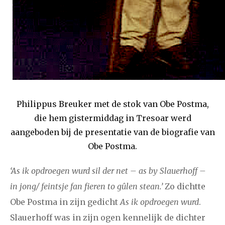
2021
augustus
september
oktober
november
december
januari
februari
maart
april
mei
juni
juli
2020
augustus
september
oktober
november
december
Philippus Breuker met de stok van Obe Postma,
die hem gistermiddag in Tresoar werd
januari
februari
maart
april
mei
juni
juli
aangeboden bij de presentatie van de biografie van
Obe Postma.
2019
augustus
september
oktober
november
december
‘As ik opdroegen wurd sil der net – as by Slauerhoff –
in jong/ feintsje fan fieren to gûlen stean.’
Zo dichtte
januari
februari
maart
april
mei
juni
juli
Obe Postma in zijn gedicht
As ik opdroegen wurd
.
Slauerhoff was in zijn ogen kennelijk de dichter
2018
augustus
september
oktober
november