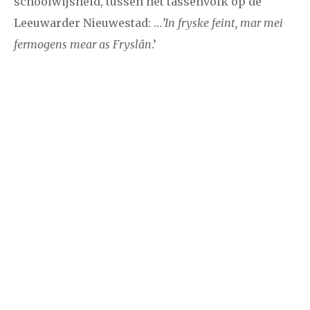
schoolwijsheid, tussen het tassenvolk op de
december
Leeuwarder Nieuwestad: …
’In fryske feint, mar mei
fermogens mear as Fryslân
.’
januari
februari
maart
april
mei
juni
juli
2014
augustus
september
oktober
november
december
januari
februari
maart
april
mei
juni
juli
2013
augustus
september
oktober
november
december
januari
februari
maart
april
mei
juni
juli
2012
augustus
september
oktober
november
december