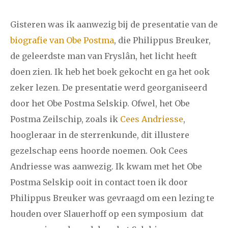
Gisteren was ik aanwezig bij de presentatie van de
januari
februari
maart
april
mei
juni
juli
biografie van Obe Postma
, die Philippus Breuker,
2011
augustus
september
oktober
november
de geleerdste man van Fryslân, het licht heeft
doen zien. Ik heb het boek gekocht en ga het ook
december
zeker lezen. De presentatie werd georganiseerd
door het Obe Postma Selskip. Ofwel, het Obe
januari
februari
maart
april
mei
juni
juli
Postma Zeilschip, zoals ik
Cees Andriesse
,
2010
augustus
september
oktober
november
hoogleraar in de sterrenkunde, dit illustere
december
gezelschap eens hoorde noemen. Ook Cees
Andriesse was aanwezig. Ik kwam met het Obe
februari
maart
april
mei
juni
juli
augustus
Postma Selskip ooit in contact toen ik door
2009
Philippus Breuker was gevraagd om een lezing te
september
oktober
november
december
houden over Slauerhoff op een symposium dat
januari
februari
maart
april
mei
juni
juli