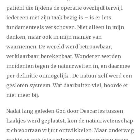
patiënt die tijdens de operatie overlijdt terwijl
december
iedereen met zijn taak bezig is – is er iets
fundamenteels verschoven. Niet alleen in mijn
januari
februari
maart
april
mei
juni
juli
denken, maar ook in mijn manier van
2017
augustus
september
oktober
november
waarnemen. De wereld werd betrouwbaar,
december
verklaarbaar, berekenbaar. Wonderen werden
incidenten tegen de natuurwetten in, en daarmee
januari
februari
maart
april
mei
juni
juli
per definitie onmogelijk . De natuur zelf werd een
gesloten systeem. Wat daarbuiten viel, hoorde er
2016
augustus
september
oktober
november
niet meer bij.
december
Nadat lang geleden God door Descartes tussen
januari
februari
maart
april
mei
juni
juli
haakjes werd geplaatst, kon de natuurwetenschap
zich voortaan vrijuit ontwikkelen. Maar onderweg
2015
augustus
september
oktober
november
raakte zo ook iets verloren waarvoor geen naam