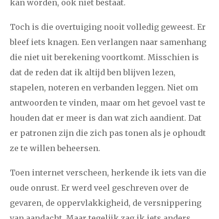
kan worden, ook niet bestaat.
Toch is die overtuiging nooit volledig geweest. Er
januari
februari
maart
april
mei
juni
juli
bleef iets knagen. Een verlangen naar samenhang
2011
augustus
september
oktober
november
die niet uit berekening voortkomt. Misschien is
december
dat de reden dat ik altijd ben blijven lezen,
stapelen, noteren en verbanden leggen. Niet om
januari
februari
maart
april
mei
juni
juli
antwoorden te vinden, maar om het gevoel vast te
houden dat er meer is dan wat zich aandient. Dat
2010
augustus
september
oktober
november
er patronen zijn die zich pas tonen als je ophoudt
december
ze te willen beheersen.
februari
maart
april
mei
juni
juli
augustus
Toen internet verscheen, herkende ik iets van die
2009
oude onrust. Er werd veel geschreven over de
september
oktober
november
december
gevaren, de oppervlakkigheid, de versnippering
van aandacht. Maar tegelijk zag ik iets anders
januari
februari
maart
april
mei
juni
juli