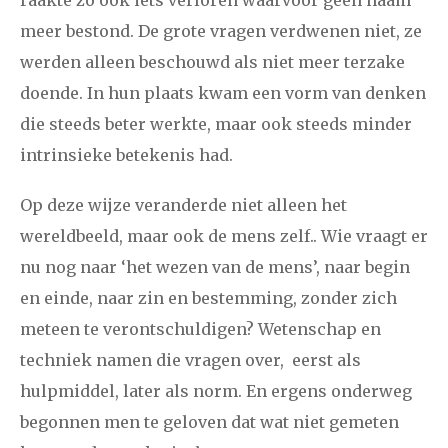
december
meer bestond. De grote vragen verdwenen niet, ze
werden alleen beschouwd als niet meer terzake
januari
februari
maart
april
mei
juni
juli
doende. In hun plaats kwam een vorm van denken
2014
augustus
september
oktober
november
die steeds beter werkte, maar ook steeds minder
intrinsieke betekenis had.
december
Op deze wijze veranderde niet alleen het
januari
februari
maart
april
mei
juni
juli
wereldbeeld, maar ook de mens zelf.. Wie vraagt er
2013
augustus
september
oktober
november
nu nog naar ‘het wezen van de mens’, naar begin
en einde, naar zin en bestemming, zonder zich
december
meteen te verontschuldigen? Wetenschap en
techniek namen die vragen over, eerst als
januari
februari
maart
april
mei
juni
juli
hulpmiddel, later als norm. En ergens onderweg
2012
augustus
september
oktober
november
begonnen men te geloven dat wat niet gemeten
december