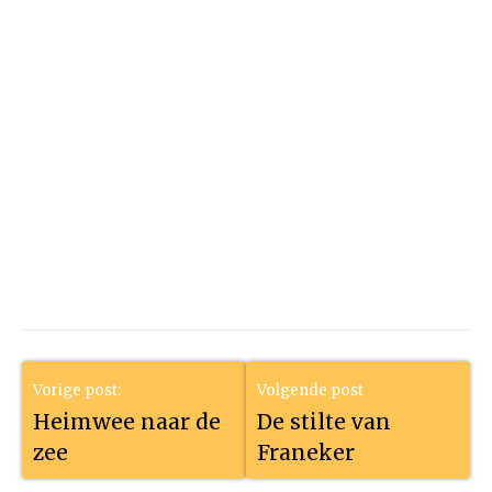
Vorige post:
Volgende post
Heimwee naar de
De stilte van
zee
Franeker