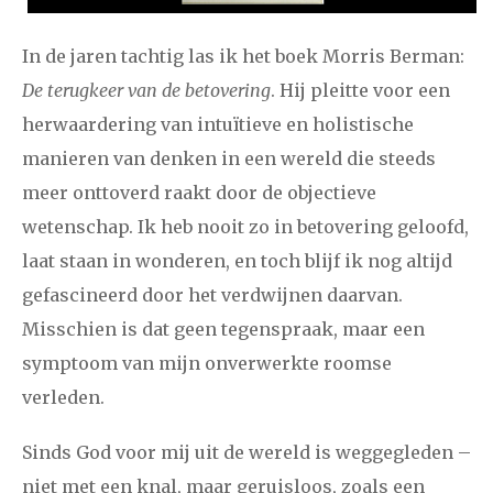
2021
augustus
september
oktober
november
december
In de jaren tachtig las ik het boek Morris Berman:
De terugkeer van de betovering
. Hij pleitte voor een
januari
februari
maart
april
mei
juni
juli
herwaardering van intuïtieve en holistische
manieren van denken in een wereld die steeds
2020
augustus
september
oktober
november
meer onttoverd raakt door de objectieve
december
wetenschap. Ik heb nooit zo in betovering geloofd,
laat staan in wonderen, en toch blijf ik nog altijd
januari
februari
maart
april
mei
juni
juli
gefascineerd door het verdwijnen daarvan.
2019
augustus
september
oktober
november
Misschien is dat geen tegenspraak, maar een
symptoom van mijn onverwerkte roomse
december
verleden.
januari
februari
maart
april
mei
juni
juli
Sinds God voor mij uit de wereld is weggegleden –
2018
augustus
september
oktober
november
niet met een knal, maar geruisloos, zoals een