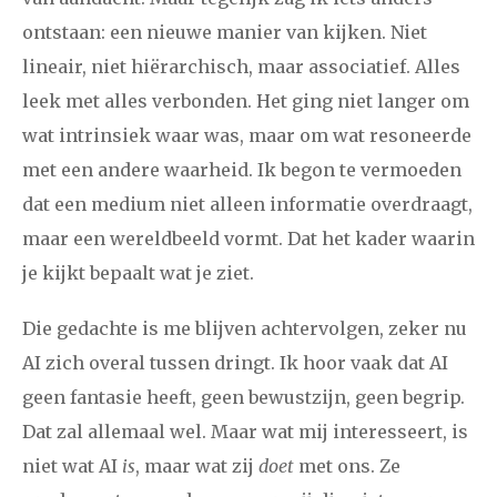
ontstaan: een nieuwe manier van kijken. Niet
2008
augustus
september
oktober
november
lineair, niet hiërarchisch, maar associatief. Alles
december
leek met alles verbonden. Het ging niet langer om
wat intrinsiek waar was, maar om wat resoneerde
januari
februari
maart
april
mei
juni
juli
met een andere waarheid. Ik begon te vermoeden
dat een medium niet alleen informatie overdraagt,
2007
augustus
september
oktober
november
maar een wereldbeeld vormt. Dat het kader waarin
december
je kijkt bepaalt wat je ziet.
april
mei
juni
juli
augustus
september
oktober
Die gedachte is me blijven achtervolgen, zeker nu
2006
AI zich overal tussen dringt. Ik hoor vaak dat AI
november
december
geen fantasie heeft, geen bewustzijn, geen begrip.
Dat zal allemaal wel. Maar wat mij interesseert, is
niet wat AI
is
, maar wat zij
doet
met ons. Ze