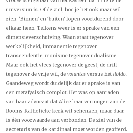
vrouw is eigenaar van het kasteel, dat in feite het
universum is. Of de ziel, hoe je het ook maar wil
2008
augustus
september
oktober
november
zien. ‘Binnen’ en ‘buiten’ lopen voortdurend door
december
elkaar heen. Telkens weer is er sprake van een
dimensieverschuiving. Waan staat tegenover
januari
februari
maart
april
mei
juni
juli
werkelijkheid, immanentie tegenover
2007
augustus
september
oktober
november
transcendentie, monisme tegenover dualisme.
Maar ook het vlees tegenover de geest, de drift
december
tegenover de vrije wil, de
voluntas
versus het
libido
.
Gaandeweg wordt duidelijk dat er sprake is van
april
mei
juni
juli
augustus
september
oktober
2006
een metafysisch complot. Het was op aanraden
november
december
van haar advocaat dat Alice haar vermogen aan de
Rooms-Katholieke kerk wil schenken, maar daar
is één voorwaarde aan verbonden. De ziel van de
secretaris van de kardinaal moet worden geofferd.