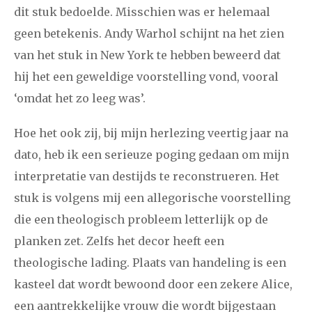
dit stuk bedoelde. Misschien was er helemaal
december
geen betekenis. Andy Warhol schijnt na het zien
van het stuk in New York te hebben beweerd dat
januari
februari
maart
april
mei
juni
juli
hij het een geweldige voorstelling vond, vooral
2017
augustus
september
oktober
november
‘omdat het zo leeg was’.
december
Hoe het ook zij, bij mijn herlezing veertig jaar na
dato, heb ik een serieuze poging gedaan om mijn
januari
februari
maart
april
mei
juni
juli
interpretatie van destijds te reconstrueren. Het
2016
augustus
september
oktober
november
stuk is volgens mij een allegorische voorstelling
die een theologisch probleem letterlijk op de
december
planken zet. Zelfs het decor heeft een
theologische lading. Plaats van handeling is een
januari
februari
maart
april
mei
juni
juli
kasteel dat wordt bewoond door een zekere Alice,
2015
augustus
september
oktober
november
een aantrekkelijke vrouw die wordt bijgestaan