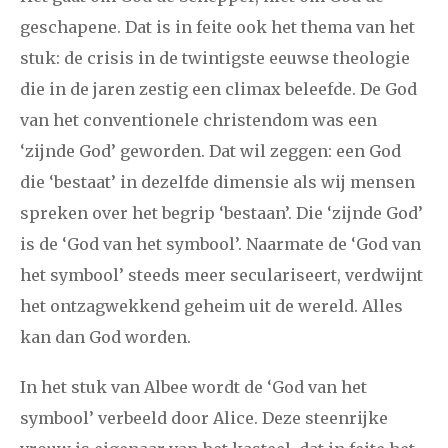
geschapene. Dat is in feite ook het thema van het
stuk: de crisis in de twintigste eeuwse theologie
januari
februari
maart
april
mei
juni
juli
die in de jaren zestig een climax beleefde. De God
2011
augustus
september
oktober
november
van het conventionele christendom was een
december
‘zijnde God’ geworden. Dat wil zeggen: een God
die ‘bestaat’ in dezelfde dimensie als wij mensen
januari
februari
maart
april
mei
juni
juli
spreken over het begrip ‘bestaan’. Die ‘zijnde God’
is de ‘God van het symbool’. Naarmate de ‘God van
2010
augustus
september
oktober
november
het symbool’ steeds meer seculariseert, verdwijnt
december
het ontzagwekkend geheim uit de wereld. Alles
kan dan God worden.
februari
maart
april
mei
juni
juli
augustus
2009
In het stuk van Albee wordt de ‘God van het
september
oktober
november
december
symbool’ verbeeld door Alice. Deze steenrijke
januari
februari
maart
april
mei
juni
juli