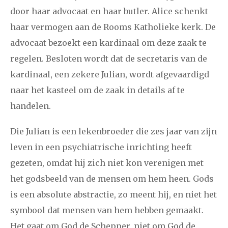
december
door haar advocaat en haar butler. Alice schenkt
haar vermogen aan de Rooms Katholieke kerk. De
januari
februari
maart
april
mei
juni
juli
advocaat bezoekt een kardinaal om deze zaak te
regelen. Besloten wordt dat de secretaris van de
2014
augustus
september
oktober
november
kardinaal, een zekere Julian, wordt afgevaardigd
december
naar het kasteel om de zaak in details af te
handelen.
januari
februari
maart
april
mei
juni
juli
Die Julian is een lekenbroeder die zes jaar van zijn
2013
augustus
september
oktober
november
leven in een psychiatrische inrichting heeft
december
gezeten, omdat hij zich niet kon verenigen met
het godsbeeld van de mensen om hem heen. Gods
januari
februari
maart
april
mei
juni
juli
is een absolute abstractie, zo meent hij, en niet het
2012
augustus
september
oktober
november
symbool dat mensen van hem hebben gemaakt.
Het gaat om God de Schepper, niet om God de
december