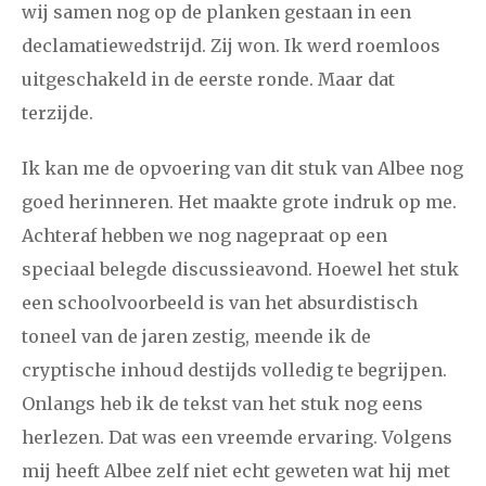
2021
augustus
september
oktober
november
wij samen nog op de planken gestaan in een
declamatiewedstrijd. Zij won. Ik werd roemloos
december
uitgeschakeld in de eerste ronde. Maar dat
terzijde.
januari
februari
maart
april
mei
juni
juli
2020
augustus
september
oktober
november
Ik kan me de opvoering van dit stuk van Albee nog
goed herinneren. Het maakte grote indruk op me.
december
Achteraf hebben we nog nagepraat op een
speciaal belegde discussieavond. Hoewel het stuk
januari
februari
maart
april
mei
juni
juli
een schoolvoorbeeld is van het absurdistisch
2019
augustus
september
oktober
november
toneel van de jaren zestig, meende ik de
december
cryptische inhoud destijds volledig te begrijpen.
Onlangs heb ik de tekst van het stuk nog eens
januari
februari
maart
april
mei
juni
juli
herlezen. Dat was een vreemde ervaring. Volgens
mij heeft Albee zelf niet echt geweten wat hij met
2018
augustus
september
oktober
november