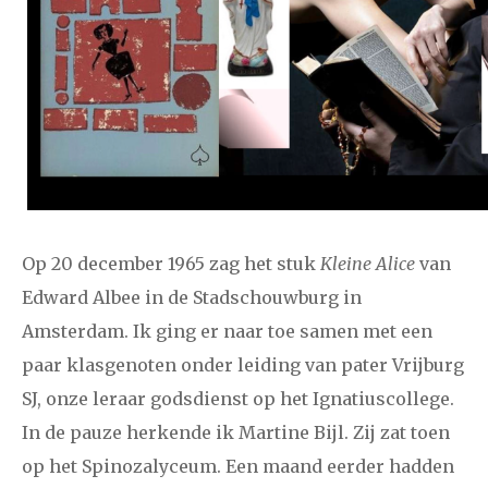
2024
augustus
september
oktober
november
december
januari
februari
maart
april
mei
juni
juli
2023
augustus
september
oktober
november
december
Op 20 december 1965 zag het stuk
Kleine Alice
van
januari
februari
maart
april
mei
juni
juli
Edward Albee in de Stadschouwburg in
Amsterdam. Ik ging er naar toe samen met een
2022
augustus
september
oktober
november
paar klasgenoten onder leiding van pater Vrijburg
december
SJ, onze leraar godsdienst op het Ignatiuscollege.
In de pauze herkende ik Martine Bijl. Zij zat toen
januari
februari
maart
april
mei
juni
juli
op het Spinozalyceum. Een maand eerder hadden