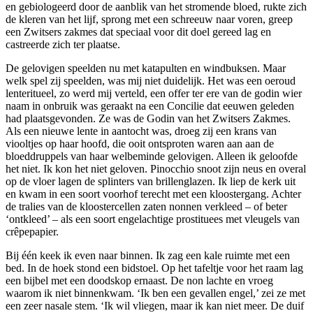
en gebiologeerd door de aanblik van het stromende bloed, rukte zich
de kleren van het lijf, sprong met een schreeuw naar voren, greep
een Zwitsers zakmes dat speciaal voor dit doel gereed lag en
castreerde zich ter plaatse.
De gelovigen speelden nu met katapulten en windbuksen. Maar
welk spel zij speelden, was mij niet duidelijk. Het was een oeroud
lenteritueel, zo werd mij verteld, een offer ter ere van de godin wier
naam in onbruik was geraakt na een Concilie dat eeuwen geleden
had plaatsgevonden. Ze was de Godin van het Zwitsers Zakmes.
Als een nieuwe lente in aantocht was, droeg zij een krans van
viooltjes op haar hoofd, die ooit ontsproten waren aan aan de
bloeddruppels van haar welbeminde gelovigen. Alleen ik geloofde
het niet. Ik kon het niet geloven. Pinocchio snoot zijn neus en overal
op de vloer lagen de splinters van brillenglazen. Ik liep de kerk uit
en kwam in een soort voorhof terecht met een kloostergang. Achter
de tralies van de kloostercellen zaten nonnen verkleed – of beter
‘ontkleed’ – als een soort engelachtige prostituees met vleugels van
crêpepapier.
Bij één keek ik even naar binnen. Ik zag een kale ruimte met een
bed. In de hoek stond een bidstoel. Op het tafeltje voor het raam lag
een bijbel met een doodskop ernaast. De non lachte en vroeg
waarom ik niet binnenkwam. ‘Ik ben een gevallen engel,’ zei ze met
een zeer nasale stem. ‘Ik wil vliegen, maar ik kan niet meer. De duif