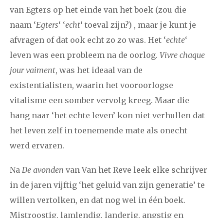
van Egters op het einde van het boek (zou die
naam ‘
Egters
‘ ‘
echt
‘ toeval zijn?) , maar je kunt je
afvragen of dat ook echt zo zo was. Het ‘
echte
‘
leven was een probleem na de oorlog.
Vivre chaque
jour vaiment
, was het ideaal van de
existentialisten, waarin het vooroorlogse
vitalisme een somber vervolg kreeg. Maar die
hang naar ‘het echte leven’ kon niet verhullen dat
het leven zelf in toenemende mate als onecht
werd ervaren.
Na
De avonden
van Van het Reve leek elke schrijver
in de jaren vijftig ‘het geluid van zijn generatie’ te
willen vertolken, en dat nog wel in één boek.
Mistroostig, lamlendig, landerig, angstig en