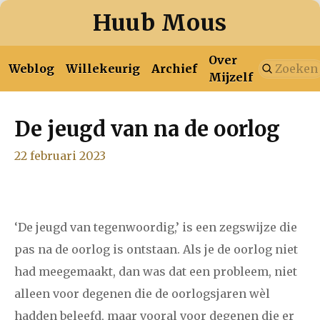
Huub Mous
Over
Weblog
Willekeurig
Archief
Mijzelf
De jeugd van na de oorlog
januari
februari
maart
april
mei
juni
juli
2026
22 februari 2023
augustus
januari
februari
maart
april
mei
juni
juli
‘De jeugd van tegenwoordig,’ is een zegswijze die
2025
augustus
september
oktober
november
pas na de oorlog is ontstaan. Als je de oorlog niet
december
had meegemaakt, dan was dat een probleem, niet
alleen voor degenen die de oorlogsjaren wèl
januari
februari
maart
april
mei
juni
juli
hadden beleefd, maar vooral voor degenen die er