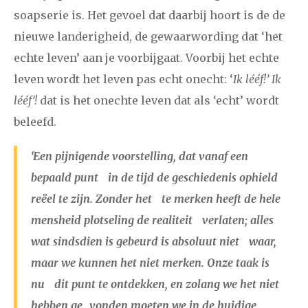
december
soapserie is. Het gevoel dat daarbij hoort is de de
nieuwe landerigheid, de gewaarwording dat ‘het
januari
februari
maart
april
mei
juni
juli
echte leven’ aan je voorbijgaat. Voorbij het echte
leven wordt het leven pas echt onecht: ‘
Ik lééf!’ Ik
2014
augustus
september
oktober
november
lééf’!
dat is het onechte leven dat als ‘echt’ wordt
december
beleefd.
januari
februari
maart
april
mei
juni
juli
‘Een pijnigende voorstelling, dat vanaf een
bepaald punt in de tijd de geschiedenis ophield
2013
augustus
september
oktober
november
reëel te zijn. Zonder het te merken heeft de hele
december
mensheid plotseling de realiteit verlaten; alles
wat sindsdien is gebeurd is absoluut niet waar,
januari
februari
maart
april
mei
juni
juli
maar we kunnen het niet merken. Onze taak is
2012
augustus
september
oktober
november
nu dit punt te ontdekken, en zolang we het niet
hebben ge vonden moeten we in de huidige
december