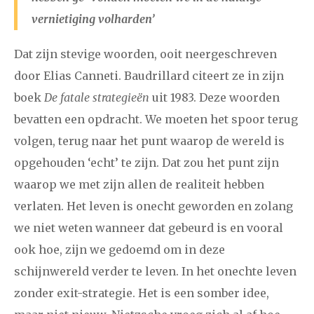
vernietiging volharden’
januari
februari
maart
april
mei
juni
juli
Dat zijn stevige woorden, ooit neergeschreven
2011
augustus
september
oktober
november
door Elias Canneti. Baudrillard citeert ze in zijn
boek
De fatale strategieën
uit 1983. Deze woorden
december
bevatten een opdracht. We moeten het spoor terug
volgen, terug naar het punt waarop de wereld is
januari
februari
maart
april
mei
juni
juli
opgehouden ‘echt’ te zijn. Dat zou het punt zijn
2010
augustus
september
oktober
november
waarop we met zijn allen de realiteit hebben
december
verlaten. Het leven is onecht geworden en zolang
we niet weten wanneer dat gebeurd is en vooral
februari
maart
april
mei
juni
juli
augustus
ook hoe, zijn we gedoemd om in deze
2009
schijnwereld verder te leven. In het onechte leven
september
oktober
november
december
zonder exit-strategie. Het is een somber idee,
januari
februari
maart
april
mei
juni
juli