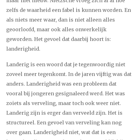
maar niet nieuw. Nietzsche vroeg zich al af hoe
zelfs de waarheid een fabel is kunnen worden. En
2008
augustus
september
oktober
november
als niets meer waar, dan is niet alleen alles
december
geoorloofd, maar ook alles onwerkelijk
geworden. Het gevoel dat daarbij hoort is:
januari
februari
maart
april
mei
juni
juli
landerigheid.
2007
augustus
september
oktober
november
Landerig is een woord dat je tegenwoordig niet
december
zoveel meer tegenkomt. In de jaren vijftig was dat
anders. Landerigheid was een probleem dat
april
mei
juni
juli
augustus
september
oktober
vooral bij jongeren gesignaleerd werd. Het was
2006
zoiets als verveling, maar toch ook weer niet.
november
december
Landerig zijn is erger dan verveeld zijn. Het is
structureel. Een gevoel van verveling kan nog
over gaan. Landerigheid niet, wat dat is een