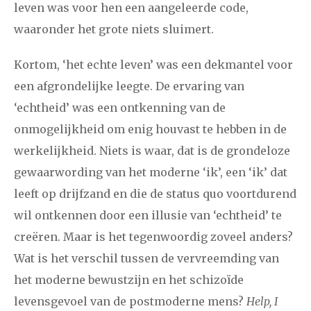
2021
augustus
september
oktober
november
leven was voor hen een aangeleerde code,
waaronder het grote niets sluimert.
december
Kortom, ‘het echte leven’ was een dekmantel voor
januari
februari
maart
april
mei
juni
juli
een afgrondelijke leegte. De ervaring van
2020
augustus
september
oktober
november
‘echtheid’ was een ontkenning van de
onmogelijkheid om enig houvast te hebben in de
december
werkelijkheid. Niets is waar, dat is de grondeloze
gewaarwording van het moderne ‘ik’, een ‘ik’ dat
januari
februari
maart
april
mei
juni
juli
leeft op drijfzand en die de status quo voortdurend
2019
augustus
september
oktober
november
wil ontkennen door een illusie van ‘echtheid’ te
december
creëren. Maar is het tegenwoordig zoveel anders?
Wat is het verschil tussen de vervreemding van
januari
februari
maart
april
mei
juni
juli
het moderne bewustzijn en het schizoïde
levensgevoel van de postmoderne mens?
Help, I
2018
augustus
september
oktober
november