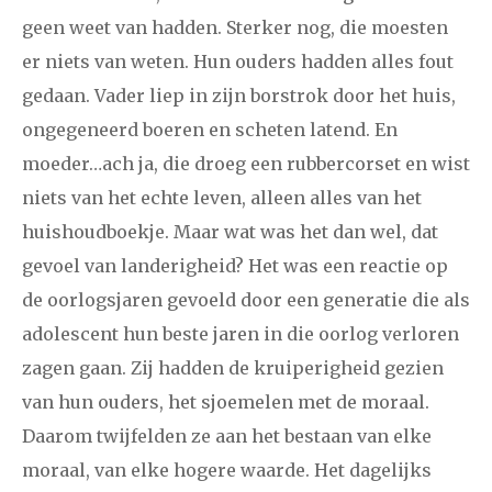
2024
augustus
september
oktober
november
geen weet van hadden. Sterker nog, die moesten
er niets van weten. Hun ouders hadden alles fout
december
gedaan. Vader liep in zijn borstrok door het huis,
ongegeneerd boeren en scheten latend. En
januari
februari
maart
april
mei
juni
juli
moeder…ach ja, die droeg een rubbercorset en wist
2023
augustus
september
oktober
november
niets van het echte leven, alleen alles van het
december
huishoudboekje. Maar wat was het dan wel, dat
gevoel van landerigheid? Het was een reactie op
januari
februari
maart
april
mei
juni
juli
de oorlogsjaren gevoeld door een generatie die als
adolescent hun beste jaren in die oorlog verloren
2022
augustus
september
oktober
november
zagen gaan. Zij hadden de kruiperigheid gezien
december
van hun ouders, het sjoemelen met de moraal.
Daarom twijfelden ze aan het bestaan van elke
januari
februari
maart
april
mei
juni
juli
moraal, van elke hogere waarde. Het dagelijks