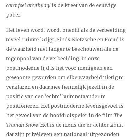
can’t feel anythyng!
is de kreet van de eeuwige
december
puber.
januari
februari
maart
april
mei
juni
juli
Het leven wordt wordt onecht als de verbeelding
teveel ruimte krijgt. Sinds Nietzsche en Freud is
2017
augustus
september
oktober
november
de waarheid niet langer te beschouwen als de
december
tegenpool van de verbeelding. In onze
postmoderne tijd is het voor menigeen een
januari
februari
maart
april
mei
juni
juli
gewoonte geworden om elke waarheid nietig te
2016
augustus
september
oktober
november
verklaren en daarmee heimelijk jezelf in de
positie van een ‘echte’ buitenstaander te
december
positioneren. Het postmoderne levensgevoel is
het gevoel van de hoofdrolspeler in de film
The
januari
februari
maart
april
mei
juni
juli
Truman Show.
Het is de mens die er achter komt
2015
augustus
september
oktober
november
dat zijn privéleven een nationaal uitgezonden