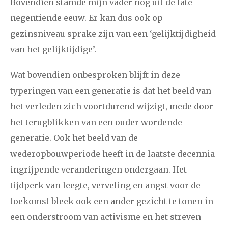
Bovendien stamde mijn vader nog uit de late
negentiende eeuw. Er kan dus ook op
januari
februari
maart
april
mei
juni
juli
gezinsniveau sprake zijn van een ‘gelijktijdigheid
van het gelijktijdige’.
2011
augustus
september
oktober
november
december
Wat bovendien onbesproken blijft in deze
typeringen van een generatie is dat het beeld van
januari
februari
maart
april
mei
juni
juli
het verleden zich voortdurend wijzigt, mede door
het terugblikken van een ouder wordende
2010
augustus
september
oktober
november
generatie. Ook het beeld van de
december
wederopbouwperiode heeft in de laatste decennia
ingrijpende veranderingen ondergaan. Het
februari
maart
april
mei
juni
juli
augustus
tijdperk van leegte, verveling en angst voor de
2009
september
oktober
november
december
toekomst bleek ook een ander gezicht te tonen in
een onderstroom van activisme en het streven
januari
februari
maart
april
mei
juni
juli