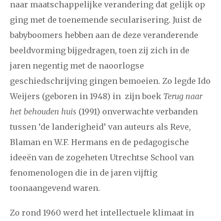
naar maatschappelijke verandering dat gelijk op
ging met de toenemende secularisering. Juist de
2008
augustus
september
oktober
november
babyboomers hebben aan de deze veranderende
december
beeldvorming bijgedragen, toen zij zich in de
jaren negentig met de naoorlogse
januari
februari
maart
april
mei
juni
juli
geschiedschrijving gingen bemoeien. Zo legde Ido
2007
augustus
september
oktober
november
Weijers (geboren in 1948) in zijn boek
Terug naar
het behouden huis
(1991) onverwachte verbanden
december
tussen ‘de landerigheid’ van auteurs als Reve,
Blaman en W.F. Hermans en de pedagogische
april
mei
juni
juli
augustus
september
oktober
2006
ideeën van de zogeheten Utrechtse School van
november
december
fenomenologen die in de jaren vijftig
toonaangevend waren.
Zo rond 1960 werd het intellectuele klimaat in