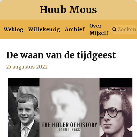
Huub Mous
Over
Weblog
Willekeurig
Archief
Mijzelf
De waan van de tijdgeest
januari
februari
maart
april
mei
juni
juli
2026
25 augustus 2022
augustus
januari
februari
maart
april
mei
juni
juli
2025
augustus
september
oktober
november
december
januari
februari
maart
april
mei
juni
juli