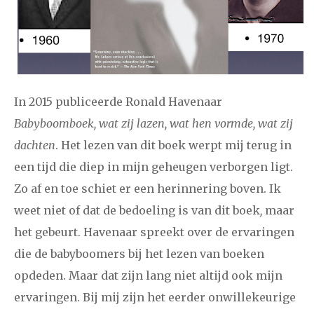
2024
augustus
september
oktober
november
december
januari
februari
maart
april
mei
juni
juli
In 2015 publiceerde Ronald Havenaar
2023
augustus
september
oktober
november
Babyboomboek, wat zij lazen, wat hen vormde, wat zij
december
dachten
. Het lezen van dit boek werpt mij terug in
een tijd die diep in mijn geheugen verborgen ligt.
januari
februari
maart
april
mei
juni
juli
Zo af en toe schiet er een herinnering boven. Ik
weet niet of dat de bedoeling is van dit boek
,
maar
2022
augustus
september
oktober
november
het gebeurt. Havenaar spreekt over de ervaringen
december
die de babyboomers bij het lezen van boeken
opdeden. Maar dat zijn lang niet altijd ook mijn
januari
februari
maart
april
mei
juni
juli
ervaringen. Bij mij zijn het eerder onwillekeurige