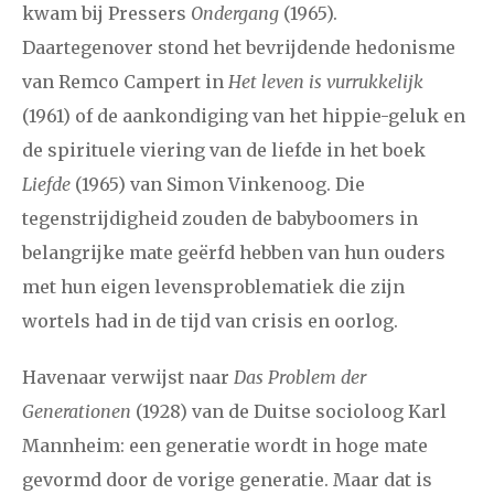
kwam bij Pressers
Ondergang
(1965).
december
Daartegenover stond het bevrijdende hedonisme
van Remco Campert in
Het leven is vurrukkelijk
januari
februari
maart
april
mei
juni
juli
(1961) of de aankondiging van het hippie-geluk en
2017
augustus
september
oktober
november
de spirituele viering van de liefde in het boek
Liefde
(1965) van Simon Vinkenoog. Die
december
tegenstrijdigheid zouden de babyboomers in
belangrijke mate geërfd hebben van hun ouders
januari
februari
maart
april
mei
juni
juli
met hun eigen levensproblematiek die zijn
2016
augustus
september
oktober
november
wortels had in de tijd van crisis en oorlog.
december
Havenaar verwijst naar
Das Problem der
Generationen
(1928) van de Duitse socioloog Karl
januari
februari
maart
april
mei
juni
juli
Mannheim: een generatie wordt in hoge mate
2015
augustus
september
oktober
november
gevormd door de vorige generatie. Maar dat is