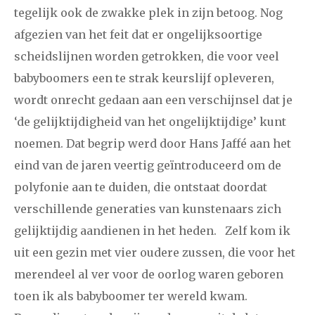
december
tegelijk ook de zwakke plek in zijn betoog. Nog
afgezien van het feit dat er ongelijksoortige
januari
februari
maart
april
mei
juni
juli
scheidslijnen worden getrokken, die voor veel
babyboomers een te strak keurslijf opleveren,
2014
augustus
september
oktober
november
wordt onrecht gedaan aan een verschijnsel dat je
december
‘de gelijktijdigheid van het ongelijktijdige’ kunt
noemen. Dat begrip werd door Hans Jaffé aan het
januari
februari
maart
april
mei
juni
juli
eind van de jaren veertig geïntroduceerd om de
2013
augustus
september
oktober
november
polyfonie aan te duiden, die ontstaat doordat
verschillende generaties van kunstenaars zich
december
gelijktijdig aandienen in het heden. Zelf kom ik
uit een gezin met vier oudere zussen, die voor het
januari
februari
maart
april
mei
juni
juli
merendeel al ver voor de oorlog waren geboren
2012
augustus
september
oktober
november
toen ik als babyboomer ter wereld kwam.
december