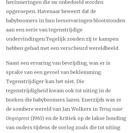
2021
augustus
september
oktober
november
herinneringen die nu onbedoeld worden
opgeroepen. Havenaar beweert dat de
december
babyboomers in hun leeservaringen blootstonden
aan een serie van tegenstrijdige
januari
februari
maart
april
mei
juni
juli
ondervindingen.Tegelijk zouden zij te kampen
2020
augustus
september
oktober
november
hebben gehad met een verscheurd wereldbeeld.
december
Naast een ervaring van bevrijding, was er is
sprake van een gevoel van beklemming
januari
februari
maart
april
mei
juni
juli
Tegenstrijdiger kan het niet. Die
2019
augustus
september
oktober
november
tegenstrijdigheid kwam ook tot uiting in de
december
boeken die babyboomers lazen. Enerzijds was er
de sombere wereld van Jan Wolkers in
Terug naar
januari
februari
maart
april
mei
juni
juli
Oegstgeest
(1965) en de kritiek op de lakse houding
van ouders tijdens de oorlog zoals die tot uiting
2018
augustus
september
oktober
november