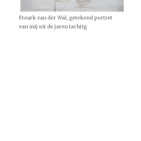
2024
augustus
september
oktober
november
Freark van der Wal, getekend portret
december
van mij uit de jaren tachtig
januari
februari
maart
april
mei
juni
juli
2023
augustus
september
oktober
november
december
januari
februari
maart
april
mei
juni
juli
2022
augustus
september
oktober
november
december
januari
februari
maart
april
mei
juni
juli