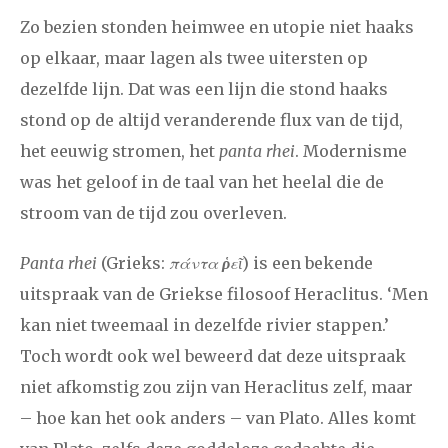
december
Zo bezien stonden heimwee en utopie niet haaks
op elkaar, maar lagen als twee uitersten op
januari
februari
maart
april
mei
juni
juli
dezelfde lijn. Dat was een lijn die stond haaks
2014
augustus
september
oktober
november
stond op de altijd veranderende flux van de tijd,
het eeuwig stromen, het
panta rhei
. Modernisme
december
was het geloof in de taal van het heelal die de
stroom van de tijd zou overleven.
januari
februari
maart
april
mei
juni
juli
2013
augustus
september
oktober
november
Panta rhei
(Grieks:
πάντα
ῥ
εῖ
) is een bekende
uitspraak van de Griekse filosoof Heraclitus. ‘Men
december
kan niet tweemaal in dezelfde rivier stappen.’
Toch wordt ook wel beweerd dat deze uitspraak
januari
februari
maart
april
mei
juni
juli
niet afkomstig zou zijn van Heraclitus zelf, maar
2012
augustus
september
oktober
november
– hoe kan het ook anders – van Plato. Alles komt
december