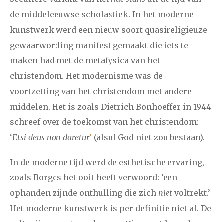
2021
augustus
september
oktober
november
de middeleeuwse scholastiek. In het moderne
december
kunstwerk werd een nieuw soort quasireligieuze
gewaarwording manifest gemaakt die iets te
januari
februari
maart
april
mei
juni
juli
maken had met de metafysica van het
2020
augustus
september
oktober
november
christendom. Het modernisme was de
voortzetting van het christendom met andere
december
middelen. Het is zoals Dietrich Bonhoeffer in 1944
schreef over de toekomst van het christendom:
januari
februari
maart
april
mei
juni
juli
‘
Etsi deus non daretur
’
(alsof God niet zou bestaan).
2019
augustus
september
oktober
november
In de moderne tijd werd de esthetische ervaring,
december
zoals Borges het ooit heeft verwoord: ‘een
ophanden zijnde onthulling die zich
niet
voltrekt.’
januari
februari
maart
april
mei
juni
juli
Het moderne kunstwerk is per definitie niet af. De
2018
augustus
september
oktober
november