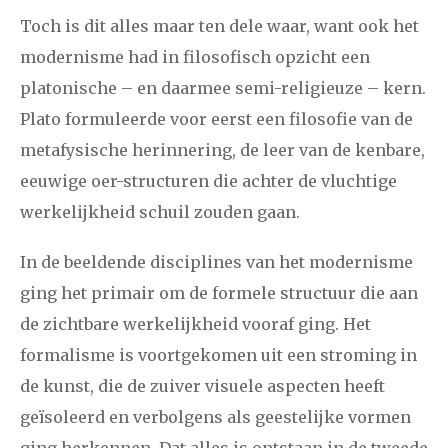
Toch is dit alles maar ten dele waar, want ook het
2008
augustus
september
oktober
november
modernisme had in filosofisch opzicht een
december
platonische – en daarmee semi-religieuze – kern.
Plato formuleerde voor eerst een filosofie van de
januari
februari
maart
april
mei
juni
juli
metafysische herinnering, de leer van de kenbare,
eeuwige oer-structuren die achter de vluchtige
2007
augustus
september
oktober
november
werkelijkheid schuil zouden gaan.
december
In de beeldende disciplines van het modernisme
april
mei
juni
juli
augustus
september
oktober
ging het primair om de formele structuur die aan
2006
de zichtbare werkelijkheid vooraf ging. Het
november
december
formalisme is voortgekomen uit een stroming in
de kunst, die de zuiver visuele aspecten heeft
geïsoleerd en verbolgens als geestelijke vormen
ging herkennen. Dat alles is ontstaan in de tweede