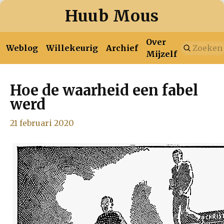
Huub Mous
Over
Weblog
Willekeurig
Archief
Mijzelf
Hoe de waarheid een fabel
januari
februari
maart
april
mei
juni
juli
werd
2026
augustus
21 februari 2020
januari
februari
maart
april
mei
juni
juli
2025
augustus
september
oktober
november
december
januari
februari
maart
april
mei
juni
juli