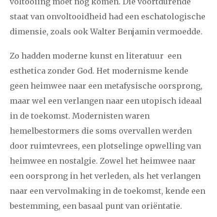
voltooiing moet nog komen. Die voortdurende
december
staat van onvoltooidheid had een eschatologische
dimensie, zoals ook Walter Benjamin vermoedde.
januari
februari
maart
april
mei
juni
juli
Zo hadden moderne kunst en literatuur een
2017
augustus
september
oktober
november
esthetica zonder God. Het modernisme kende
december
geen heimwee naar een metafysische oorsprong,
maar wel een verlangen naar een utopisch ideaal
januari
februari
maart
april
mei
juni
juli
in de toekomst. Modernisten waren
hemelbestormers die soms overvallen werden
2016
augustus
september
oktober
november
door ruimtevrees, een plotselinge opwelling van
december
heimwee en nostalgie. Zowel het heimwee naar
een oorsprong in het verleden, als het verlangen
januari
februari
maart
april
mei
juni
juli
naar een vervolmaking in de toekomst, kende een
2015
augustus
september
oktober
november
bestemming, een basaal punt van oriëntatie.