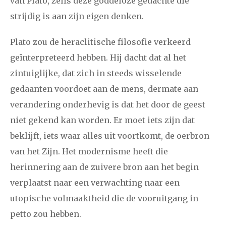
van Plato, zelfs deze goddeloze gedachte die
strijdig is aan zijn eigen denken.
januari
februari
maart
april
mei
juni
juli
Plato zou de heraclitische filosofie verkeerd
2011
augustus
september
oktober
november
geïnterpreteerd hebben. Hij dacht dat al het
december
zintuiglijke, dat zich in steeds wisselende
gedaanten voordoet aan de mens, dermate aan
januari
februari
maart
april
mei
juni
juli
verandering onderhevig is dat het door de geest
niet gekend kan worden. Er moet iets zijn dat
2010
augustus
september
oktober
november
beklijft, iets waar alles uit voortkomt, de oerbron
december
van het Zijn. Het modernisme heeft die
herinnering aan de zuivere bron aan het begin
februari
maart
april
mei
juni
juli
augustus
verplaatst naar een verwachting naar een
2009
september
oktober
november
december
utopische volmaaktheid die de vooruitgang in
petto zou hebben.
januari
februari
maart
april
mei
juni
juli