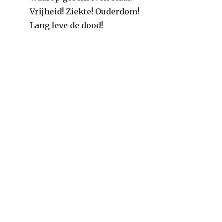
december
Vrijheid! Ziekte! Ouderdom!
Lang leve de dood!
januari
februari
maart
april
mei
juni
juli
2014
augustus
september
oktober
november
december
januari
februari
maart
april
mei
juni
juli
2013
augustus
september
oktober
november
december
januari
februari
maart
april
mei
juni
juli
2012
augustus
september
oktober
november
december