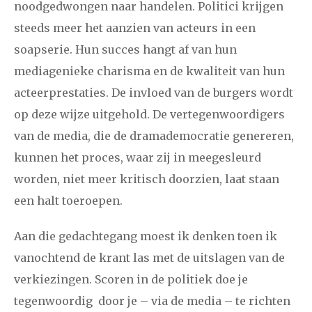
2021
augustus
september
oktober
november
noodgedwongen naar handelen. Politici krijgen
steeds meer het aanzien van acteurs in een
december
soapserie. Hun succes hangt af van hun
mediagenieke charisma en de kwaliteit van hun
januari
februari
maart
april
mei
juni
juli
acteerprestaties. De invloed van de burgers wordt
2020
augustus
september
oktober
november
op deze wijze uitgehold. De vertegenwoordigers
december
van de media, die de dramademocratie genereren,
kunnen het proces, waar zij in meegesleurd
januari
februari
maart
april
mei
juni
juli
worden, niet meer kritisch doorzien, laat staan
een halt toeroepen.
2019
augustus
september
oktober
november
december
Aan die gedachtegang moest ik denken toen ik
vanochtend de krant las met de uitslagen van de
januari
februari
maart
april
mei
juni
juli
verkiezingen. Scoren in de politiek doe je
tegenwoordig door je – via de media – te richten
2018
augustus
september
oktober
november