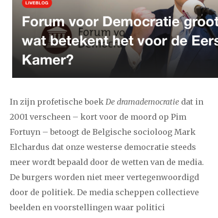
2024
augustus
september
oktober
november
december
januari
februari
maart
april
mei
juni
juli
2023
augustus
september
oktober
november
december
In zijn profetische boek
De dramademocratie
dat in
2001 verscheen – kort voor de moord op Pim
januari
februari
maart
april
mei
juni
juli
Fortuyn – betoogt de Belgische socioloog Mark
Elchardus dat onze westerse democratie steeds
2022
augustus
september
oktober
november
meer wordt bepaald door de wetten van de media.
december
De burgers worden niet meer vertegenwoordigd
door de politiek. De media scheppen collectieve
januari
februari
maart
april
mei
juni
juli
beelden en voorstellingen waar politici