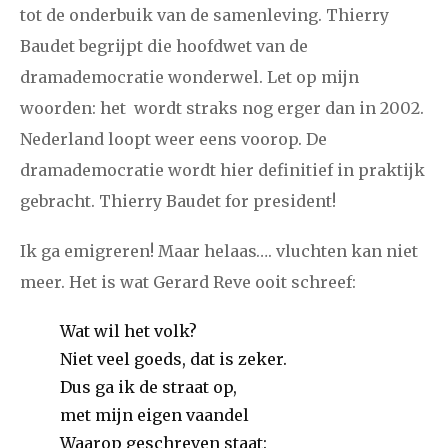
tot de onderbuik van de samenleving. Thierry
december
Baudet begrijpt die hoofdwet van de
dramademocratie wonderwel.
Let op mijn
januari
februari
maart
april
mei
juni
juli
woorden: het wordt straks nog erger dan in 2002.
2017
augustus
september
oktober
november
Nederland loopt weer eens voorop. De
dramademocratie wordt hier definitief in praktijk
december
gebracht.
Thierry Baudet for president!
januari
februari
maart
april
mei
juni
juli
Ik ga emigreren! Maar helaas…. vluchten kan niet
2016
augustus
september
oktober
november
meer. Het is wat Gerard Reve ooit schreef:
december
Wat wil het volk?
Niet veel goeds, dat is zeker.
januari
februari
maart
april
mei
juni
juli
Dus ga ik de straat op,
met mijn eigen vaandel
2015
augustus
september
oktober
november
Waarop geschreven staat: