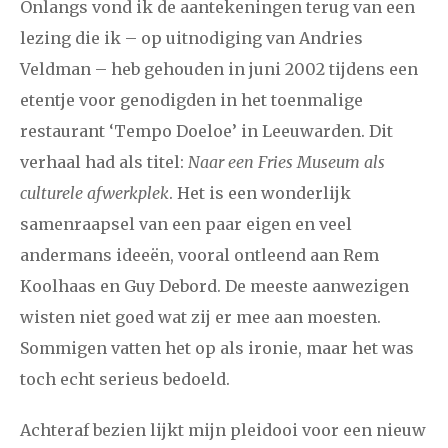
2021
augustus
september
oktober
november
Onlangs vond ik de aantekeningen terug van een
lezing die ik – op uitnodiging van Andries
december
Veldman – heb gehouden in juni 2002 tijdens een
etentje voor genodigden in het toenmalige
januari
februari
maart
april
mei
juni
juli
restaurant ‘Tempo Doeloe’ in Leeuwarden. Dit
2020
augustus
september
oktober
november
verhaal had als titel:
Naar een Fries Museum als
december
culturele afwerkplek
. Het is een wonderlijk
samenraapsel van een paar eigen en veel
januari
februari
maart
april
mei
juni
juli
andermans ideeën, vooral ontleend aan Rem
Koolhaas en Guy Debord. De meeste aanwezigen
2019
augustus
september
oktober
november
wisten niet goed wat zij er mee aan moesten.
december
Sommigen vatten het op als ironie, maar het was
toch echt serieus bedoeld.
januari
februari
maart
april
mei
juni
juli
Achteraf bezien lijkt mijn pleidooi voor een nieuw
2018
augustus
september
oktober
november