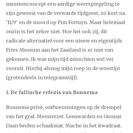
museumconcept een aardige weerspiegeling te
december
zijn geweest van de verwarde tijdgeest, zo kort na
’11/9′ en de moord op Pim Fortuyn. Maar helemaal
januari
februari
maart
april
mei
juni
juli
onzin is het zeker niet. Hoe het ook zij, dit
2017
augustus
september
oktober
november
radicale alternatief voor een nieuw en eigentijds
Fries Museum aan het Zaailand is er niet van
december
gekomen. Ik was mijn tijd misschien wel ver
vooruit. Hierbij alsnog mijn roep in de woestijn
januari
februari
maart
april
mei
juni
juli
(grotendeels in telegramstijl).
2016
augustus
september
oktober
november
1. De fallische erfenis van Bonnema
december
Bonnema privé, ontboezemingen op de drempel
januari
februari
maart
april
mei
juni
juli
van het graf. Meesterzet. Leeuwarden en Gunnar
2015
augustus
september
oktober
november
Daan beiden schaakmat. Macho in het kwadraat.