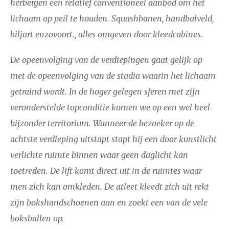
herbergen een relatief conventioneel aanbod om het
lichaam op peil te houden. Squashbanen, handbalveld,
2008
augustus
september
oktober
november
biljart enzovoort., alles omgeven door kleedcabines.
december
De opeenvolging van de verdiepingen gaat gelijk op
januari
februari
maart
april
mei
juni
juli
met de opeenvolging van de stadia waarin het lichaam
getraind wordt. In de hoger gelegen sferen met zijn
2007
augustus
september
oktober
november
veronderstelde topconditie komen we op een wel heel
december
bijzonder territorium. Wanneer de bezoeker op de
achtste verdieping uitstapt stapt hij een door kunstlicht
april
mei
juni
juli
augustus
september
oktober
verlichte ruimte binnen waar geen daglicht kan
2006
november
december
toetreden. De lift komt direct uit in de ruimtes waar
men zich kan omkleden. De atleet kleedt zich uit rekt
zijn bokshandschoenen aan en zoekt een van de vele
boksballen op.