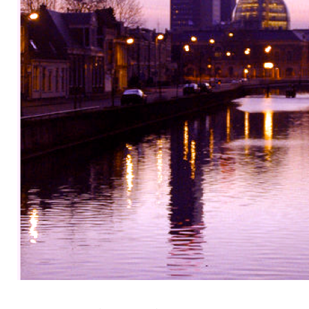
2024
augustus
september
oktober
november
december
januari
februari
maart
april
mei
juni
juli
2023
augustus
september
oktober
november
december
januari
februari
maart
april
mei
juni
juli
2022
augustus
september
oktober
november
december
januari
februari
maart
april
mei
juni
juli