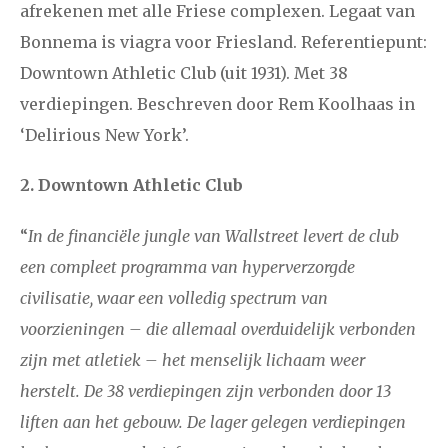
afrekenen met alle Friese complexen. Legaat van
Bonnema is viagra voor Friesland. Referentiepunt:
januari
februari
maart
april
mei
juni
juli
Downtown Athletic Club (uit 1931). Met 38
2011
augustus
september
oktober
november
verdiepingen. Beschreven door Rem Koolhaas in
‘Delirious New York’.
december
2. Downtown Athletic Club
januari
februari
maart
april
mei
juni
juli
“
I
n de financiële jungle van Wallstreet levert de club
2010
augustus
september
oktober
november
een compleet programma van hyperverzorgde
december
civilisatie, waar een volledig spectrum van
voorzieningen – die allemaal overduidelijk verbonden
februari
maart
april
mei
juni
juli
augustus
zijn met atletiek – het menselijk lichaam weer
2009
september
oktober
november
december
herstelt. De 38 verdiepingen zijn verbonden door 13
liften aan het gebouw. De lager gelegen verdiepingen
januari
februari
maart
april
mei
juni
juli