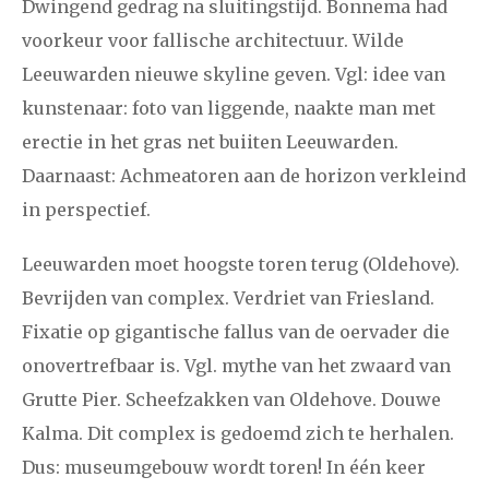
Dwingend gedrag na sluitingstijd.
Bonnema had
december
voorkeur voor fallische architectuur. Wilde
Leeuwarden nieuwe skyline geven. Vgl: idee van
januari
februari
maart
april
mei
juni
juli
kunstenaar: f
oto van liggende, naakte man met
2014
augustus
september
oktober
november
erectie in het gras net buiiten Leeuwarden.
december
Daarnaast: Achmeatoren aan de horizon verkleind
in perspectief.
januari
februari
maart
april
mei
juni
juli
Leeuwarden moet hoogste toren terug (Oldehove).
2013
augustus
september
oktober
november
Bevrijden van complex. Verdriet van Friesland.
december
Fixatie op gigantische fallus van de oervader die
onovertrefbaar is. Vgl. mythe van het zwaard van
januari
februari
maart
april
mei
juni
juli
Grutte Pier. Scheefzakken van Oldehove. Douwe
Kalma. Dit complex is gedoemd zich te herhalen.
2012
augustus
september
oktober
november
Dus: museumgebouw wordt toren! In één keer
december