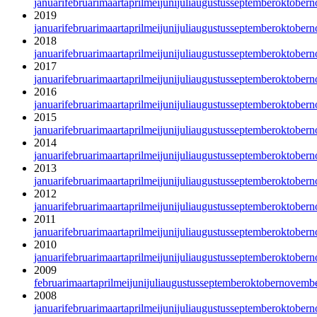
januari
februari
maart
april
mei
juni
juli
augustus
september
oktober
n
2019
januari
februari
maart
april
mei
juni
juli
augustus
september
oktober
n
2018
januari
februari
maart
april
mei
juni
juli
augustus
september
oktober
n
2017
januari
februari
maart
april
mei
juni
juli
augustus
september
oktober
n
2016
januari
februari
maart
april
mei
juni
juli
augustus
september
oktober
n
2015
januari
februari
maart
april
mei
juni
juli
augustus
september
oktober
n
2014
januari
februari
maart
april
mei
juni
juli
augustus
september
oktober
n
2013
januari
februari
maart
april
mei
juni
juli
augustus
september
oktober
n
2012
januari
februari
maart
april
mei
juni
juli
augustus
september
oktober
n
2011
januari
februari
maart
april
mei
juni
juli
augustus
september
oktober
n
2010
januari
februari
maart
april
mei
juni
juli
augustus
september
oktober
n
2009
februari
maart
april
mei
juni
juli
augustus
september
oktober
novemb
2008
januari
februari
maart
april
mei
juni
juli
augustus
september
oktober
n