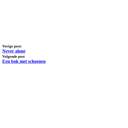
Vorige post:
Never alone
Volgende post
Een bok met schoenen