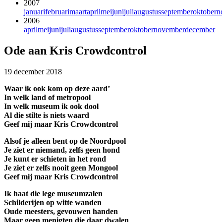
2007
januari
februari
maart
april
mei
juni
juli
augustus
september
oktober
n
2006
april
mei
juni
juli
augustus
september
oktober
november
december
Ode aan Kris Crowdcontrol
19 december 2018
Waar ik ook kom op deze aard’
In welk land of metropool
In welk museum ik ook dool
Al die stilte is niets waard
Geef mij maar Kris Crowdcontrol
Alsof je alleen bent op de Noordpool
Je ziet er niemand, zelfs geen hond
Je kunt er schieten in het rond
Je ziet er zelfs nooit geen Mongool
Geef mij maar Kris Crowdcontrol
Ik haat die lege museumzalen
Schilderijen op witte wanden
Oude meesters, gevouwen handen
Maar geen menigten die daar dwalen