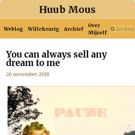
Huub Mous
Over
Weblog
Willekeurig
Archief
Mijzelf
You can always sell any
januari
februari
maart
april
mei
juni
juli
dream to me
2026
augustus
26 november 2018
januari
februari
maart
april
mei
juni
juli
2025
augustus
september
oktober
november
december
januari
februari
maart
april
mei
juni
juli