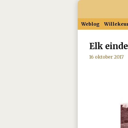
Weblog
Willekeu
Elk einde
2026
januari
februar
16 oktober 2017
2025
januari
februar
2024
januari
februar
2023
januari
februar
2022
januari
februar