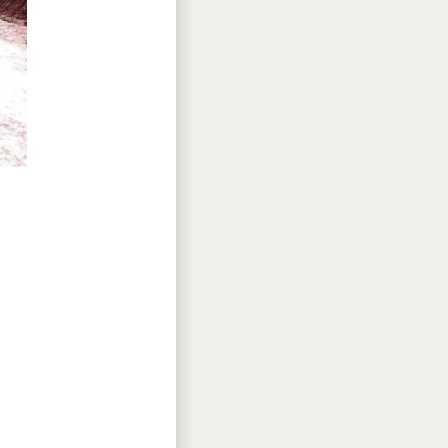
vember
december
vember
december
vember
december
vember
december
vember
december
vember
december
vember
december
vember
december