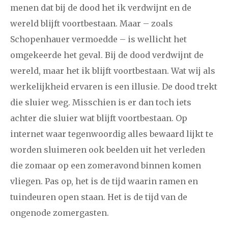
menen dat bij de dood het ik verdwijnt en de
2008
augustus
september
oktober
november
wereld blijft voortbestaan. Maar – zoals
Schopenhauer vermoedde – is wellicht het
december
omgekeerde het geval. Bij de dood verdwijnt de
wereld, maar het ik blijft voortbestaan. Wat wij als
januari
februari
maart
april
mei
juni
juli
werkelijkheid ervaren is een illusie. De dood trekt
2007
augustus
september
oktober
november
die sluier weg. Misschien is er dan toch iets
december
achter die sluier wat blijft voortbestaan. Op
internet waar tegenwoordig alles bewaard lijkt te
april
mei
juni
juli
augustus
september
oktober
worden sluimeren ook beelden uit het verleden
2006
die zomaar op een zomeravond binnen komen
november
december
vliegen. Pas op, het is de tijd waarin ramen en
tuindeuren open staan. Het is de tijd van de
ongenode zomergasten.