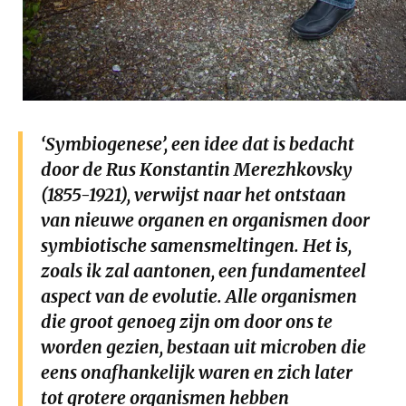
2021
augustus
september
oktober
november
december
januari
februari
maart
april
mei
juni
juli
2020
augustus
september
oktober
november
‘Symbiogenese’, een idee dat is bedacht
door de Rus Konstantin Merezhkovsky
december
(1855-1921), verwijst naar het ontstaan
van nieuwe organen en organismen door
januari
februari
maart
april
mei
juni
juli
symbiotische samensmeltingen. Het is,
2019
augustus
september
oktober
november
zoals ik zal aantonen, een fundamenteel
aspect van de evolutie. Alle organismen
december
die groot genoeg zijn om door ons te
worden gezien, bestaan uit microben die
januari
februari
maart
april
mei
juni
juli
eens onafhankelijk waren en zich later
2018
augustus
september
oktober
november
tot grotere organismen hebben