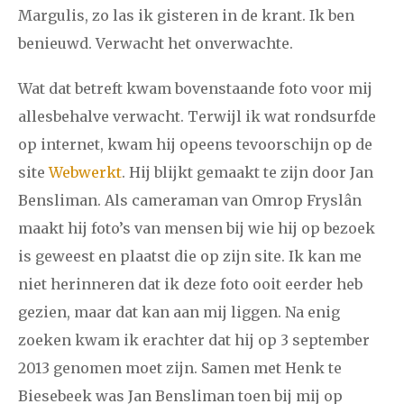
december
Margulis, zo las ik gisteren in de krant. Ik ben
benieuwd. Verwacht het onverwachte.
januari
februari
maart
april
mei
juni
juli
Wat dat betreft kwam bovenstaande foto voor mij
2014
augustus
september
oktober
november
allesbehalve verwacht. Terwijl ik wat rondsurfde
december
op internet, kwam hij opeens tevoorschijn op de
site
Webwerkt
. Hij blijkt gemaakt te zijn door Jan
januari
februari
maart
april
mei
juni
juli
Bensliman. Als cameraman van Omrop Fryslân
maakt hij foto’s van mensen bij wie hij op bezoek
2013
augustus
september
oktober
november
is geweest en plaatst die op zijn site. Ik kan me
december
niet herinneren dat ik deze foto ooit eerder heb
gezien, maar dat kan aan mij liggen. Na enig
januari
februari
maart
april
mei
juni
juli
zoeken kwam ik erachter dat hij op 3 september
2012
augustus
september
oktober
november
2013 genomen moet zijn. Samen met Henk te
Biesebeek was Jan Bensliman toen bij mij op
december