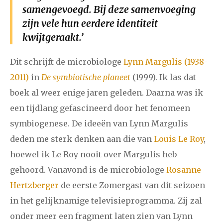
samengevoegd. Bij deze samenvoeging
december
zijn vele hun eerdere identiteit
kwijtgeraakt.’
januari
februari
maart
april
mei
juni
juli
Dit schrijft de microbiologe
Lynn Margulis (1938-
2017
augustus
september
oktober
november
2011)
in
De symbiotische planeet
(1999). Ik las dat
december
boek al weer enige jaren geleden. Daarna was ik
een tijdlang gefascineerd door het fenomeen
januari
februari
maart
april
mei
juni
juli
symbiogenese. De ideeën van Lynn Margulis
2016
augustus
september
oktober
november
deden me sterk denken aan die van
Louis Le Roy
,
hoewel ik Le Roy nooit over Margulis heb
december
gehoord. Vanavond is de microbiologe
Rosanne
Hertzberger
de eerste Zomergast van dit seizoen
januari
februari
maart
april
mei
juni
juli
in het gelijknamige televisieprogramma. Zij zal
2015
augustus
september
oktober
november
onder meer een fragment laten zien van Lynn