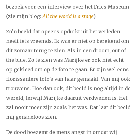
bezoek voor een interview over het Fries Museum
(zie mijn blog:
All the world is a stage
)
januari
februari
maart
april
mei
juni
juli
2011
augustus
september
oktober
november
Zo’n beeld dat opeens opduikt uit het verleden
heeft iets vreemds. Ik was er niet op berekend om
december
dit zomaar terug te zien. Als in een droom, out of
the blue. Zo te zien was Marijke er ook niet echt
januari
februari
maart
april
mei
juni
juli
op gekleed om op de foto te gaan. Er zijn wel eens
2010
augustus
september
oktober
november
florissantere foto’s van haar gemaakt. Van mij ook
december
trouwens. Hoe dan ook, dit beeld is nog altijd in de
wereld, terwijl Marijke daaruit verdwenen is. Het
februari
maart
april
mei
juni
juli
augustus
zal nooit meer zijn zoals het was. Dat laat dit beeld
2009
mij genadeloos zien.
september
oktober
november
december
De dood boezemt de mens angst in omdat wij
januari
februari
maart
april
mei
juni
juli