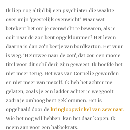
december
Ik liep nog altijd bij een psychiater die waakte
over mijn ‘geestelijk evenwicht’. Maar wat
januari
februari
maart
april
mei
juni
juli
betekent het om je evenwicht te bewaren, als je
2014
augustus
september
oktober
november
ooit naar de zon bent opgeklommen? Het leven
december
daarna is dan zo’n beetje van bordkarton. Het vuur
is weg. ‘Heimwee naar de zon’, dat zou een mooie
januari
februari
maart
april
mei
juni
juli
titel voor dit schilderij zijn geweest. Ik hoefde het
niet meer terug. Het was van Cornelie geworden
2013
augustus
september
oktober
november
en niet meer van mezelf. Ik heb het achter me
december
gelaten, zoals je een ladder achter je weggooit
zodra je omhoog bent geklommen. Het is
januari
februari
maart
april
mei
juni
juli
opgehaald door de
kringloopwinkel van Zevenaar.
2012
augustus
september
oktober
november
Wie het nog wil hebben, kan het daar kopen. Ik
neem aan voor een habbekrats.
december