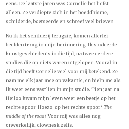
eens. De laatste jaren was Cornelie het liefst
december
alleen. Ze verdiepte zich in het boeddhisme,
schilderde, boetseerde en schreef veel brieven.
januari
februari
maart
april
mei
juni
juli
Nu ik het schilderij terugzie, komen allerlei
2017
augustus
september
oktober
november
beelden terug in mijn herinnering. Ik studeerde
december
kunstgeschiedenis in die tijd, na twee eerdere
studies die op niets waren uitgelopen. Vooral in
januari
februari
maart
april
mei
juni
juli
die tijd heeft Cornelie veel voor mij betekend. Ze
2016
augustus
september
oktober
november
nam me elk jaar mee op vakantie, en hielp me als
ik weer eens vastliep in mijn studie. Tien jaar na
december
Heiloo kwam mijn leven weer een beetje op het
rechte spoor. Hoezo, op het rechte spoor?
The
januari
februari
maart
april
mei
juni
juli
middle of the road
? Voor mij was alles nog
2015
augustus
september
oktober
november
onwerkelijk, clownesk zelfs.