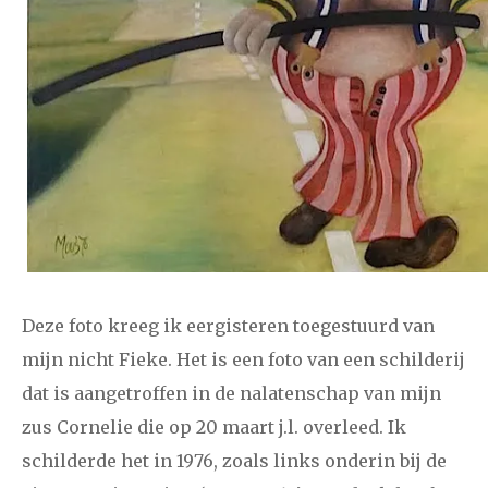
2024
augustus
september
oktober
november
december
januari
februari
maart
april
mei
juni
juli
2023
augustus
september
oktober
november
december
januari
februari
maart
april
mei
juni
juli
Deze foto kreeg ik eergisteren toegestuurd van
2022
augustus
september
oktober
november
mijn nicht Fieke. Het is een foto van een schilderij
december
dat is aangetroffen in de nalatenschap van mijn
zus Cornelie die op 20 maart j.l. overleed. Ik
januari
februari
maart
april
mei
juni
juli
schilderde het in 1976, zoals links onderin bij de