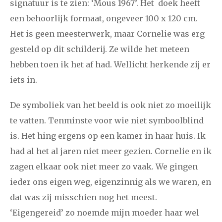
2021
augustus
september
oktober
november
signatuur is te zien: ‘Mous 1967’. Het doek heeft
een behoorlijk formaat, ongeveer 100 x 120 cm.
december
Het is geen meesterwerk, maar Cornelie was erg
gesteld op dit schilderij. Ze wilde het meteen
januari
februari
maart
april
mei
juni
juli
hebben toen ik het af had. Wellicht herkende zij er
2020
augustus
september
oktober
november
iets in.
december
De symboliek van het beeld is ook niet zo moeilijk
te vatten. Tenminste voor wie niet symboolblind
januari
februari
maart
april
mei
juni
juli
is. Het hing ergens op een kamer in haar huis. Ik
2019
augustus
september
oktober
november
had al het al jaren niet meer gezien. Cornelie en ik
december
zagen elkaar ook niet meer zo vaak. We gingen
ieder ons eigen weg, eigenzinnig als we waren, en
januari
februari
maart
april
mei
juni
juli
dat was zij misschien nog het meest.
‘Eigengereid’ zo noemde mijn moeder haar wel
2018
augustus
september
oktober
november