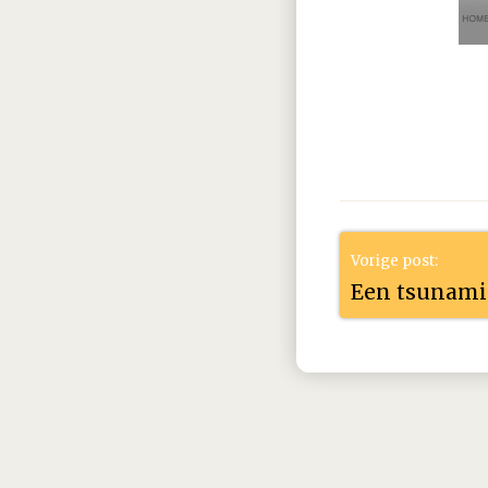
2021
januari
februar
2020
januari
februar
2019
januari
februar
2018
januari
februar
Vorige post:
2017
januari
februar
Een tsunami
2016
januari
februar
2015
januari
februar
2014
januari
februar