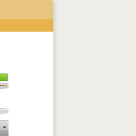
vember
december
vember
december
vember
december
vember
december