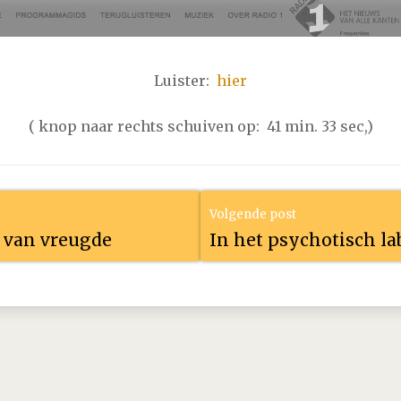
i
maart
april
mei
juni
juli
augustus
september
oktober
no
i
maart
april
mei
juni
juli
augustus
september
oktober
no
Luister:
hier
i
maart
april
mei
juni
juli
augustus
september
oktober
no
( knop naar rechts schuiven op: 41 min. 33 sec,)
i
maart
april
mei
juni
juli
augustus
september
oktober
no
Volgende post
i
maart
april
mei
juni
juli
augustus
september
oktober
no
 van vreugde
In het psychotisch la
i
maart
april
mei
juni
juli
augustus
september
oktober
no
i
maart
april
mei
juni
juli
augustus
september
oktober
no
i
maart
april
mei
juni
juli
augustus
september
oktober
no