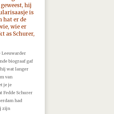
vember
december
geweest, hij
ularisaasje is
vember
december
 hat er de
wie, wie er
vember
december
t as Schurer,
vember
december
de Leeuwarder
nde biograaf gaf
vember
december
hij wat langer
orm van
vember
december
 je je
at Fedde Schurer
vember
december
sterdam had
 zijn
vember
december