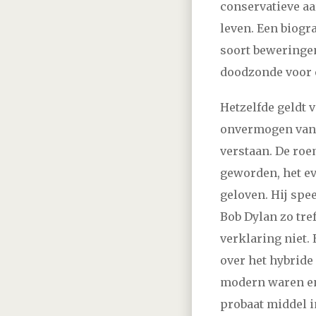
conservatieve aa
leven. Een biogra
2013
januari
februar
soort beweringe
2012
januari
februar
doodzonde voor e
Hetzelfde geldt 
2011
januari
februar
onvermogen van S
verstaan. De roe
2010
januari
februar
geworden, het ev
geloven. Hij spe
2009
februari
maart
Bob Dylan zo tre
verklaring niet.
2008
januari
februar
over het hybride
modern waren en
2007
januari
februar
probaat middel in