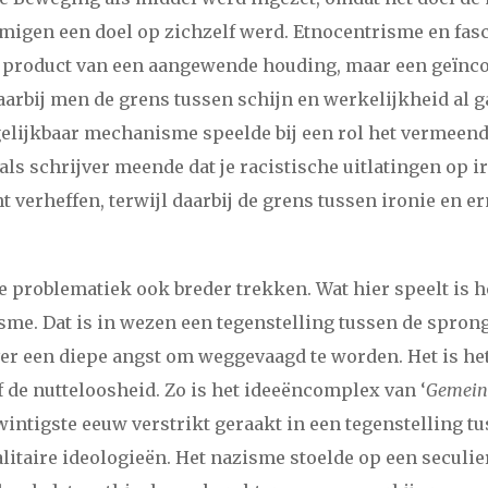
mmigen een doel op zichzelf werd. Etnocentrisme en fa
bijproduct van een aangewende houding, maar een geïnc
arbij men de grens tussen schijn en werkelijkheid al g
gelijkbaar mechanisme speelde bij een rol het vermeen
als schrijver meende dat je racistische uitlatingen op i
nt verheffen, terwijl daarbij de grens tussen ironie en er
e problematiek ook breder trekken. Wat hier speelt is
me. Dat is in wezen een tegenstelling tussen de sprong
er een diepe angst om weggevaagd te worden. Het is het 
of de nutteloosheid. Zo is het ideeëncomplex van ‘
Gemein
wintigste eeuw verstrikt geraakt in een tegenstelling t
alitaire ideologieën. Het nazisme stoelde op een seculie