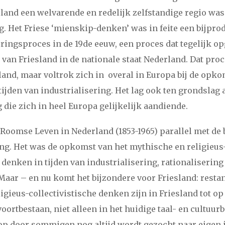
esland een welvarende en redelijk zelfstandige regio w
 Het Friese ‘mienskip-denken’ was in feite een bijpro
ingsproces in de 19de eeuw, een proces dat tegelijk o
 van Friesland in de nationale staat Nederland. Dat proc
land, maar voltrok zich in overal in Europa bij de opko
tijden van industrialisering. Het lag ook ten grondslag
 die zich in heel Europa gelijkelijk aandiende.
e Roomse Leven in Nederland (1853-1965) parallel met de
ng. Het was de opkomst van het mythische en religieus
 denken in tijden van industrialisering, rationalisering
aar – en nu komt het bijzondere voor Friesland: restan
igieus-collectivistische denken zijn in Friesland tot op
oortbestaan, niet alleen in het huidige taal- en cultuur
op door sommigen nog altijd wordt gezocht naar eigen i