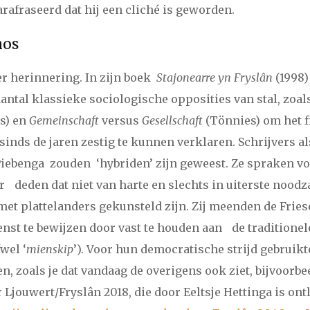
i
juli
augustus
september
oktober
november
december
rafraseerd dat hij een cliché is geworden.
mos
r herinnering. In zijn boek
Stajonearre yn Fryslân
(1998)
antal klassieke sociologische opposities van stal, zoals
s) en
Gemeinschaft
versus
Gesellschaft
(Tönnies) om het f
sinds de jaren zestig te kunnen verklaren. Schrijvers al
benga zouden ‘hybriden’ zijn geweest. Ze spraken voo
 deden dat niet van harte en slechts in uiterste noodz
met plattelanders gekunsteld zijn. Zij meenden de Friese
ienst te bewijzen door vast te houden aan de tradition
wel ‘
mienskip
’). Voor hun democratische strijd gebruikt
, zoals je dat vandaag de overigens ook ziet, bijvoorbee
Ljouwert/Fryslân 2018, die door Eeltsje Hettinga is ontl