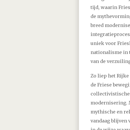
tijd, waarin Fri
de mythevorming.
breed moderniser
integratieproces
uniek voor Fries
nationalisme in 
van de verzuiling
Zo liep het Rijk
de Friese bewegi
collectivistische
modernisering. M
mythische en rel
vandaag blijven v
in de wijze waar