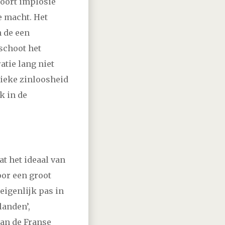
soort implosie
e macht. Het
n de een
schoot het
tie lang niet
sieke zinloosheid
k in de
at het ideaal van
voor een groot
eigenlijk pas in
landen’,
aan de Franse