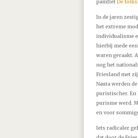
pamflet
De folks
In de jaren zest
het extreme mode
individualisme 
hierbij mede een
waren geraakt. Al
nog het national
Friesland met zi
Nauta werden de
puristischer. En 
purisme werd. Ma
en voor sommige
Iets radicaler g
dat door de Frie