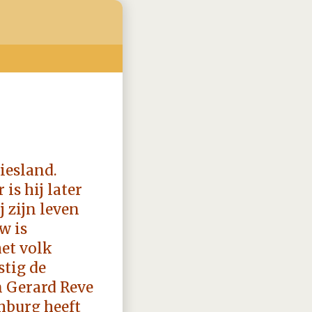
vember
december
iesland.
is hij later
vember
december
j zijn leven
w is
vember
december
het volk
stig de
vember
december
n Gerard Reve
mburg heeft