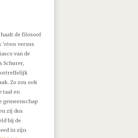
 haalt de filosoof
 ‘
etnos
versus
iasco van de
s Schurer,
rtreffelijk
aak. Zo zou ook
 taal en
ele gemeenschap
en zij dus
ld bij de
eed in zijn