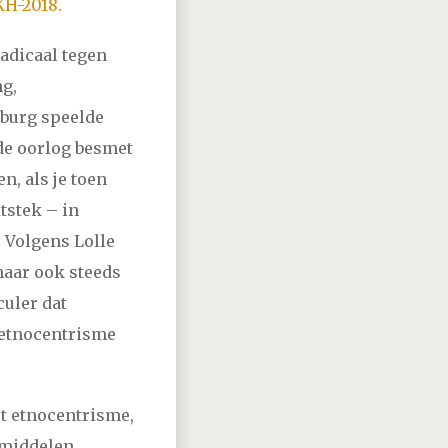
KH-2018.
adicaal tegen
ng,
mburg speelde
 de oorlog besmet
n, als je toen
tstek – in
 Volgens Lolle
maar ook steeds
culer dat
 etnocentrisme
et etnocentrisme,
 middelen