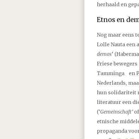
2006
april
mei
jun
herhaald en gepa
Etnos en de
Nog maar eens te
Lolle Nauta een a
demos
’ (Haberma
Friese bewegers 
Tamminga en Pie
Nederlands, maar
hun solidariteit 
literatuur een d
(‘
Gemeinschaft’
of
etnische middelen
propaganda voor 