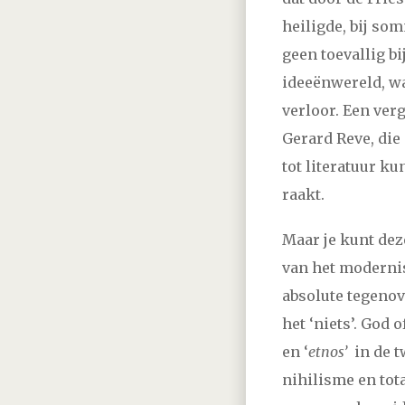
heiligde, bij so
geen toevallig 
ideeënwereld, wa
verloor. Een ver
Gerard Reve, die 
tot literatuur ku
raakt.
Maar je kunt dez
van het modernis
absolute tegenov
het ‘niets’. God 
en ‘
etnos’
in de t
nihilisme en tot