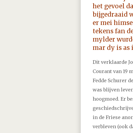
2021
januari
februar
het gevoel da
bijgedraaid w
2020
januari
februar
er mei himsel
tekens fan de
2019
januari
februar
mylder wurde
mar dy is as 
2018
januari
februar
Dit verklaarde J
Courant van 19 m
2017
januari
februar
Fedde Schurer de 
was blijven leve
2016
januari
februar
hoogmoed. Er bes
geschiedschrijve
2015
januari
februar
in de Friese ano
verbleven (ook da
2014
januari
februar