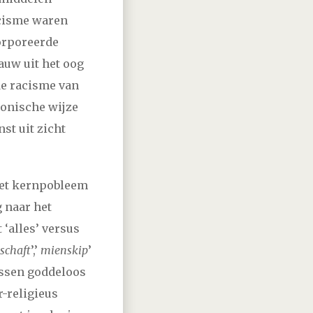
scisme waren
orporeerde
auw uit het oog
de racisme van
ronische wijze
nst uit zicht
 het kernpobleem
 naar het
‘alles’ versus
schaft
’,’
mienskip
’
ussen goddeloos
r-religieus