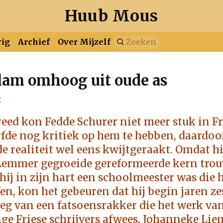
Huub Mous
rig
Archief
Over Mijzelf
vlam omhoog uit oude as
i
maart
april
mei
juni
juli
augustus
2
i
maart
april
mei
juni
juli
augustus
september
oktober
no
eed kon Fedde Schurer niet meer stuk in Fr
de nog kritiek op hem te hebben, daardoor 
i
maart
april
mei
juni
juli
augustus
september
oktober
no
de realiteit wel eens kwijtgeraakt. Omdat hi
 Lemmer gegroeide gereformeerde kern trou
i
maart
april
mei
juni
juli
augustus
september
oktober
no
hij in zijn hart een schoolmeester was die 
en, kon het gebeuren dat hij begin jaren ze
i
maart
april
mei
juni
juli
augustus
september
oktober
no
eeg van een fatsoensrakker die het werk va
nge Friese schrijvers afwees. Johanneke Lie