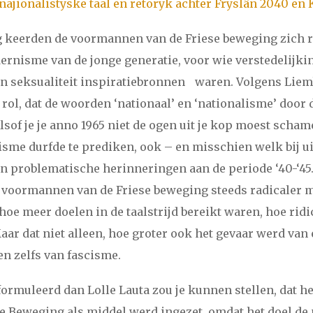
najionalistyske taal en retoryk achter Fryslân 2040 en 
ig keerden de voormannen van de Friese beweging zich r
rnisme van de jonge generatie, voor wie verstedelijki
en seksualiteit inspiratiebronnen waren. Volgens Lie
 rol, dat de woorden ‘nationaal’ en ‘nationalisme’ door
sof je je anno 1965 niet de ogen uit je kop moest schame
isme durfde te prediken, ook – en misschien welk bij ui
jn problematische herinneringen aan de periode ‘40-‘45.
 voormannen van de Friese beweging steeds radicaler 
hoe meer doelen in de taalstrijd bereikt waren, hoe ridi
ar dat niet alleen, hoe groter ook het gevaar werd van
n zelfs van fascisme.
eformuleerd dan Lolle Lauta zou je kunnen stellen, dat h
se Beweging als middel werd ingezet, omdat het doel de