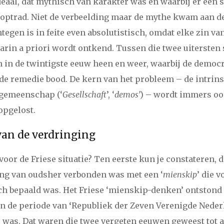
al, dat mythisch van karakter was en waarbij er een 
optrad. Niet de verbeelding maar de mythe kwam aan d
tegen is in feite even absolutistisch, omdat elke zin va
in a priori wordt ontkend. Tussen die twee uitersten 
in de twintigste eeuw heen en weer, waarbij de democra
nde remedie bood. De kern van het probleem – de intrin
gemeenschap (‘
Gesellschaft
’, ‘
demos’
) – wordt immers oo
opgelost.
van de verdringing
voor de Friese situatie? Ten eerste kun je constateren, d
ing van oudsher verbonden was met een ‘
mienskip
’ die 
h bepaald was. Het Friese ‘mienskip-denken’ ontstond 
en de periode van
‘
Republiek der Zeven Verenigde Neder
 was. Dat waren die twee vergeten eeuwen geweest tot 