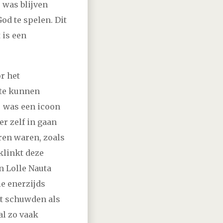
 was blijven
God te spelen. Dit
vember
december
 is een
vember
december
r het
vember
december
 te kunnen
j was een icoon
vember
december
er zelf in gaan
eren waren, zoals
december
klinkt deze
n Lolle Nauta
vember
december
e enerzijds
et schuwden als
vember
december
al zo vaak