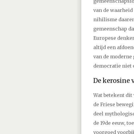
gemeenschapsidea
van de waarheid 
nihilisme daaren
gemeenschap daar
Europese denken 
altijd een afdoe
van de moderne 
democratie niet 
De kerosine 
Wat betekent dit 
de Friese beweg
deel mythologisc
de 19de eeuw, to
voorgoed voorbij