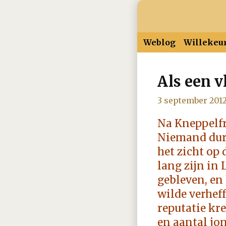
Weblog
Willekeu
Als een 
2026
januari
februar
3 september 201
2025
januari
februar
Na Kneppelfr
Niemand durf
2024
januari
februar
het zicht op 
lang zijn in
2023
januari
februar
gebleven, en 
wilde verheff
2022
januari
februar
reputatie kr
en aantal jo