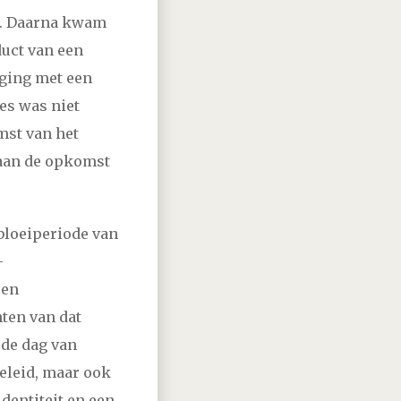
as. Daarna kwam
duct van een
pging met een
es was niet
mst van het
 aan de opkomst
 bloeiperiode van
-
 en
ten van dat
 de dag van
beleid, maar ook
dentiteit en een