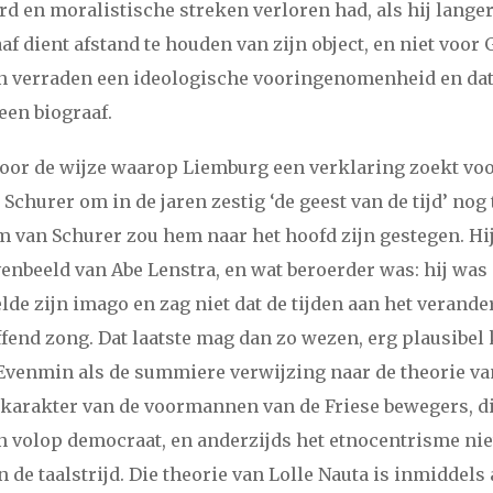
rd en moralistische streken verloren had, als hij langer
af dient afstand te houden van zijn object, en niet voor 
i
maart
april
mei
juni
juli
augustus
september
oktober
no
n verraden een ideologische vooringenomenheid en dat
i
maart
april
mei
juni
juli
augustus
september
oktober
no
en biograaf.
voor de wijze waarop Liemburg een verklaring zoekt voo
i
maart
april
mei
juni
juli
augustus
september
oktober
no
churer om in de jaren zestig ‘de geest van de tijd’ nog
m van Schurer zou hem naar het hoofd zijn gestegen. Hi
i
maart
april
mei
juni
juli
augustus
september
oktober
no
enbeeld van Abe Lenstra, en wat beroerder was: hij was 
elde zijn imago en zag niet dat de tijden aan het verand
april
mei
juni
juli
augustus
september
oktober
november
ffend zong. Dat laatste mag dan zo wezen, erg plausibel 
 Evenmin als de summiere verwijzing naar de theorie va
i
maart
april
mei
juni
juli
augustus
september
oktober
no
 karakter van de voormannen van de Friese bewegers, di
 volop democraat, en anderzijds het etnocentrisme ni
i
maart
april
mei
juni
juli
augustus
september
oktober
no
 de taalstrijd. Die theorie van Lolle Nauta is inmiddels 