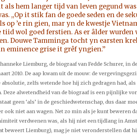
i
maart
april
mei
juni
juli
augustus
september
oktober
no
t als hem langer tijd van leven gegund was 
as. ,,Op it stik fan de goede seden en de sek
i
maart
april
mei
juni
juli
augustus
september
oktober
no
s op ’e rin gien, mar yn de kwestje Vietnam
 tiid wol goed ferstien. As er âlder wurden 
i
maart
april
mei
juni
juli
augustus
september
oktober
no
n. Douwe Tamminga tocht yn earsten krek
in eminence grise it grêf yngien.’’
i
maart
april
mei
juni
juli
augustus
september
oktober
no
ohanneke Liemburg, de biograaf van Fedde Schurer, in 
aart 2010. De aap kwam uit de mouw: de vergevingsgezi
i
maart
april
mei
juni
juli
augustus
september
oktober
no
absolutie, zelfs wetende hoe hij zich gedragen had, als 
n. Deze alwetendheid van de biograaf is een pijnlijke v
i
maart
april
mei
juni
juli
augustus
september
oktober
no
taat geen ‘als’ in de geschiedwetenschap, dus daar moet
r ook niet aan wagen. Net zo min als je kunt beweren d
i
maart
april
mei
juni
juli
augustus
september
oktober
no
nimiteit verdwenen was, als hij niet een tijdlang in Am
t beweert Liemburg), mag je niet veronderstellen dat hij
i
maart
april
mei
juni
juli
augustus
september
oktober
no