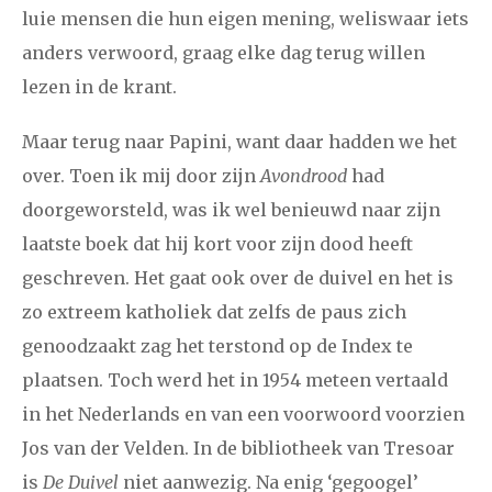
luie mensen die hun eigen mening, weliswaar iets
anders verwoord, graag elke dag terug willen
januari
februari
maart
april
mei
juni
juli
lezen in de krant.
2011
augustus
september
oktober
november
Maar terug naar Papini, want daar hadden we het
december
over. Toen ik mij door zijn
Avondrood
had
doorgeworsteld, was ik wel benieuwd naar zijn
januari
februari
maart
april
mei
juni
juli
laatste boek dat hij kort voor zijn dood heeft
2010
augustus
september
oktober
november
geschreven. Het gaat ook over de duivel en het is
zo extreem katholiek dat zelfs de paus zich
december
genoodzaakt zag het terstond op de Index te
plaatsen. Toch werd het in 1954 meteen vertaald
februari
maart
april
mei
juni
juli
augustus
2009
in het Nederlands en van een voorwoord voorzien
september
oktober
november
december
Jos van der Velden. In de bibliotheek van Tresoar
is
De Duivel
niet aanwezig. Na enig ‘gegoogel’
januari
februari
maart
april
mei
juni
juli