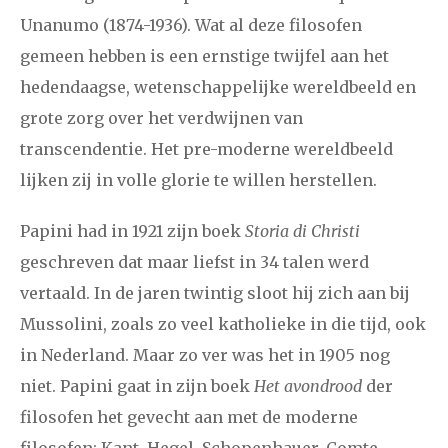
Unanumo (1874-1936). Wat al deze filosofen
december
gemeen hebben is een ernstige twijfel aan het
hedendaagse, wetenschappelijke wereldbeeld en
januari
februari
maart
april
mei
juni
juli
grote zorg over het verdwijnen van
2017
augustus
september
oktober
november
transcendentie. Het pre-moderne wereldbeeld
december
lijken zij in volle glorie te willen herstellen.
Papini had in 1921 zijn boek
Storia di Christi
januari
februari
maart
april
mei
juni
juli
geschreven dat maar liefst in 34 talen werd
2016
augustus
september
oktober
november
vertaald. In de jaren twintig sloot hij zich aan bij
december
Mussolini, zoals zo veel katholieke in die tijd, ook
in Nederland. Maar zo ver was het in 1905 nog
januari
februari
maart
april
mei
juni
juli
niet. Papini gaat in zijn boek
Het avondrood
der
filosofen het gevecht aan met de moderne
2015
augustus
september
oktober
november
filosofen: Kant, Hegel, Schopenhauer, Comte,