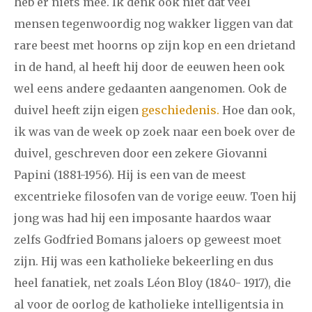
heb er niets mee. Ik denk ook niet dat veel
2024
augustus
september
oktober
november
mensen tegenwoordig nog wakker liggen van dat
december
rare beest met hoorns op zijn kop en een drietand
in de hand, al heeft hij door de eeuwen heen ook
januari
februari
maart
april
mei
juni
juli
wel eens andere gedaanten aangenomen. Ook de
duivel heeft zijn eigen
geschiedenis.
Hoe dan ook,
2023
augustus
september
oktober
november
ik was van de week op zoek naar een boek over de
december
duivel, geschreven door een zekere Giovanni
Papini (1881-1956). Hij is een van de meest
januari
februari
maart
april
mei
juni
juli
excentrieke filosofen van de vorige eeuw. Toen hij
2022
augustus
september
oktober
november
jong was had hij een imposante haardos waar
zelfs Godfried Bomans jaloers op geweest moet
december
zijn. Hij was een katholieke bekeerling en dus
heel fanatiek, net zoals Léon Bloy (1840- 1917), die
januari
februari
maart
april
mei
juni
juli
al voor de oorlog de katholieke intelligentsia in