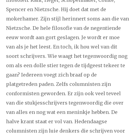
december
Spencer en Nietzsche. Hij doet dat met de
mokerhamer. Zijn stijl herinnert soms aan die van
januari
februari
maart
april
mei
juni
juli
Nietzsche. De hele filosofie van de negentiende
2014
augustus
september
oktober
november
eeuw wordt aan gort geslagen. Je wordt er moe
van als je het leest. En toch, ik hou wel van dit
december
soort schrijvers. Wie waagt het tegenwoordig nog
om als een dolle stier tegen de tijdgeest tekeer te
januari
februari
maart
april
mei
juni
juli
gaan? Iedereen voegt zich braaf op de
2013
augustus
september
oktober
november
platgetreden paden. Zelfs columnisten zijn
december
conformisten geworden. Er zijn ook veel teveel
van die stukjesschrijvers tegenwoordig die over
januari
februari
maart
april
mei
juni
juli
van alles en nog wat een meninkje hebben. De
halve krant staat er vol van. Hedendaagse
2012
augustus
september
oktober
november
columnisten zijn luie denkers die schrijven voor
december