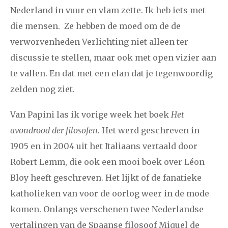
2021
augustus
september
oktober
november
Nederland in vuur en vlam zette. Ik heb iets met
december
die mensen. Ze hebben de moed om de de
verworvenheden Verlichting niet alleen ter
januari
februari
maart
april
mei
juni
juli
discussie te stellen, maar ook met open vizier aan
te vallen. En dat met een elan dat je tegenwoordig
2020
augustus
september
oktober
november
zelden nog ziet.
december
Van Papini las ik vorige week het boek
Het
januari
februari
maart
april
mei
juni
juli
avondrood der filosofen.
Het werd geschreven in
1905 en in 2004 uit het Italiaans vertaald door
2019
augustus
september
oktober
november
Robert Lemm, die ook een mooi boek over Léon
december
Bloy heeft geschreven. Het lijkt of de fanatieke
katholieken van voor de oorlog weer in de mode
januari
februari
maart
april
mei
juni
juli
komen. Onlangs verschenen twee Nederlandse
2018
augustus
september
oktober
november
vertalingen van de Spaanse filosoof Miquel de