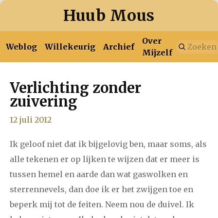
Huub Mous
Over
Weblog
Willekeurig
Archief
Mijzelf
Verlichting zonder
januari
februari
maart
april
mei
juni
juli
zuivering
2026
augustus
12 juli 2012
januari
februari
maart
april
mei
juni
juli
Ik geloof niet dat ik bijgelovig ben, maar soms, als
2025
augustus
september
oktober
november
alle tekenen er op lijken te wijzen dat er meer is
tussen hemel en aarde dan wat gaswolken en
december
sterrennevels, dan doe ik er het zwijgen toe en
beperk mij tot de feiten. Neem nou de duivel. Ik
januari
februari
maart
april
mei
juni
juli