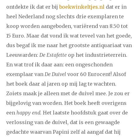
ontdekte ik dat er bij
boekwinkeltjes.nl
dat er in
2008
augustus
september
oktober
november
heel Nederland nog slechts drie exemplaren te
koop worden aangeboden, variërend van 8.50 tot
december
15 Euro. Maar dat vond ik wat teveel van het goede,
januari
februari
maart
april
mei
juni
juli
dus begaf ik me naar het grootste antiquariaat van
Leeuwarden:
De Estafette
op het industrieterrein.
2007
augustus
september
oktober
november
En wat trof ik daar aan: een ongeschonden
december
exemplaar van
De Duivel
voor 60 Eurocent! Alsof
het boek daar al jaren op mij lag te wachten.
april
mei
juni
juli
augustus
september
oktober
Zoiets maak je alleen met de duivel mee. Je zou er
2006
november
december
bijgelovig van worden. Het boek heeft overigens
een
happy end.
Het laatste hoofdstuk gaat over de
verlossing van de duivel, dat is een gewaagde
gedachte waarvan Papini zelf al aangaf dat hij