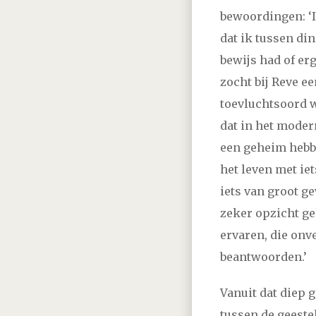
bewoordingen: ‘I
2013
januari
februar
dat ik tussen di
bewijs had of er
2012
januari
februar
zocht bij Reve e
toevluchtsoord 
2011
januari
februar
dat in het moder
een geheim hebbe
2010
januari
februar
het leven met ie
iets van groot ge
2009
februari
maart
zeker opzicht g
ervaren, die onv
2008
januari
februar
beantwoorden.’
2007
januari
februar
Vanuit dat diep 
tussen de geeste