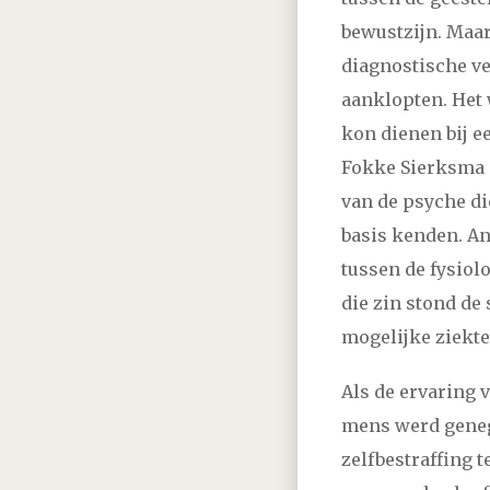
2006
april
mei
jun
bewustzijn. Maar
diagnostische ve
aanklopten. Het 
kon dienen bij e
Fokke Sierksma 
van de psyche di
basis kenden. An
tussen de fysiol
die zin stond de
mogelijke ziekte
Als de ervaring 
mens werd genege
zelfbestraffing 