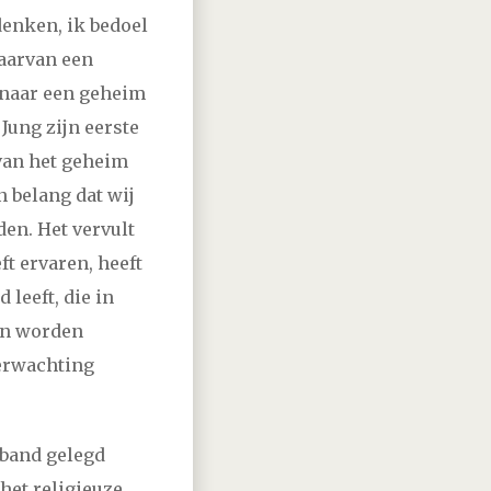
denken, ik bedoel
vember
december
daarvan een
 naar een geheim
vember
december
Jung zijn eerste
van het geheim
vember
december
 belang dat wij
en. Het vervult
vember
december
ft ervaren, heeft
 leeft, die in
december
en worden
verwachting
vember
december
vember
december
rband gelegd
het religieuze