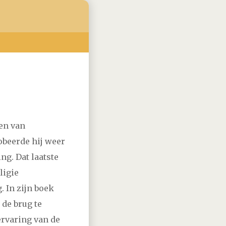
vember
december
pen van
vember
december
obeerde hij weer
ng. Dat laatste
vember
december
ligie
. In zijn boek
vember
december
k de brug te
ervaring van de