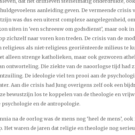
leven, dat het driftleven stelselmatig onderdrukte, ook
huldgevoelens aanleiding geven. De vermeende crisis 
tzijn was dus een uiterst complexe aangelegenheid, omd
 kon uiten in ‘een schreeuw om godsdienst’, maar ook i
op zichzelf naar voren kon treden. De crisis van de mod
n religieus als niet-religieus georiënteerde milieus te 
et alleen strenge katholieken, maar ook gezworen athe
an ontworteling. Die ziekte van de naoorlogse tijd had 
ontzuiling. De ideologie viel ten prooi aan de psycholog
ter. Aan die crisis had Jung overigens zelf ook een bijd
ze bewustzijn los te koppelen van de theologie en vrijwe
 psychologie en de antropologie.
ennia na de oorlog was de mens nog ‘heel de mens’, ook 
Het waren de jaren dat religie en theologie nog serie