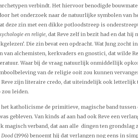
i
maart
april
mei
juni
juli
augustus
september
oktober
no
archetypen verbindt. Het hiervoor benodigde bouwmate
door het onderzoek naar de natuurlijke symbolen van he
i
maart
april
mei
juni
juli
augustus
september
oktober
no
t deze zin met een dikke potloodstreep is onderstreept
sychologie en religie
, dat Reve zelf in bezit had en dat hij
i
maart
april
mei
juni
juli
augustus
september
oktober
no
ukgelezen’. Die zin bevat een opdracht. Wat Jung zocht i
 van alchemisten, kerkvaders en gnostici, dat wilde Re
i
maart
april
mei
juni
juli
augustus
september
oktober
no
teratuur. Waar bij de vraag natuurlijk onmiddellijk opko
ymboolbeleving van de religie ooit zou kunnen vervange
i
maart
april
mei
juni
juli
augustus
september
oktober
no
Reve zijn literaire credo, dat uiteindelijk ook letterlijk 
 zou leiden.
i
maart
april
mei
juni
juli
augustus
september
oktober
no
n het katholicisme de primitieve, magische band tussen
i
maart
april
mei
juni
juli
augustus
september
oktober
no
was gebleven. Van kinds af aan had ook Reve een verla
jk magisch verband, dat aan alle dingen ten grondslag 
i
maart
april
mei
juni
juli
augustus
september
oktober
no
n Dood
(1996) benoemt hij dat verlangen nog eens in sim