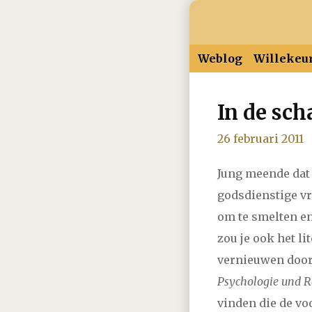
Weblog
Willekeu
In de sc
2026
januari
februar
26 februari 2011
2025
januari
februar
Jung meende dat 
2024
januari
februar
godsdienstige v
om te smelten en
2023
januari
februar
zou je ook het l
vernieuwen door 
2022
januari
februar
Psychologie und R
vinden die de vo