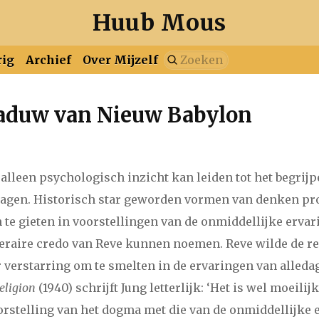
Huub Mous
rig
Archief
Over Mijzelf
haduw van Nieuw Babylon
i
maart
april
mei
juni
juli
augustus
i
maart
april
mei
juni
juli
augustus
september
oktober
no
alleen psychologisch inzicht kan leiden tot het begrij
i
maart
april
mei
juni
juli
augustus
september
oktober
no
ragen. Historisch star geworden vormen van denken pr
 te gieten in voorstellingen van de onmiddellijke ervari
i
maart
april
mei
juni
juli
augustus
september
oktober
no
iteraire credo van Reve kunnen noemen. Reve wilde de re
verstarring om te smelten in de ervaringen van alledag
i
maart
april
mei
juni
juli
augustus
september
oktober
no
eligion
(1940) schrijft Jung letterlijk: ‘Het is wel moeilij
orstelling van het dogma met die van de onmiddellijke 