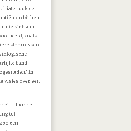
ychiater ook een
patiënten bij hen
od die zich aan
voorbeeld, zoals
iere stoornissen
ysiologische
urlijke band
orgesneden.’ In
e visies over een
nde’ – door de
ing tot
 kon een