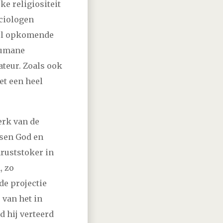
e religiositeit
ociologen
nel opkomende
 humane
teur. Zoals ook
et een heel
erk van de
ssen God en
nruststoker in
, zo
de projectie
 van het in
 hij verteerd