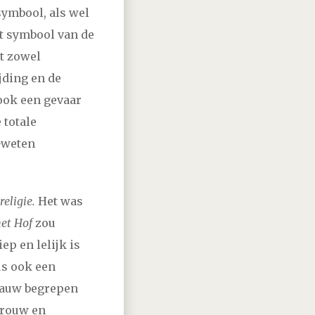
symbool, als wel
t symbool van de
t zowel
ijding en de
ook een gevaar
 totale
-weten
eligie.
Het was
het Hof
zou
ep en lelijk is
us ook een
 gauw begrepen
trouw en