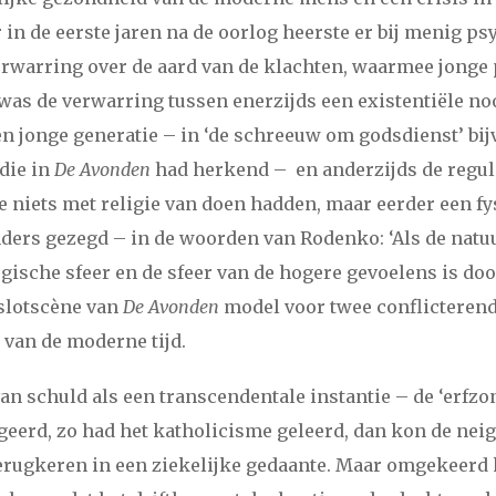
i
juli
augustus
september
oktober
november
december
 in de eerste jaren na de oorlog heerste er bij menig ps
rwarring over de aard van de klachten, waarmee jonge 
was de verwarring tussen enerzijds een existentiële no
en jonge generatie – in ‘de schreeuw om godsdienst’ bij
die in
De Avonden
had herkend – en anderzijds de regul
e niets met religie van doen hadden, maar eerder een f
ders gezegd – in de woorden van Rodenko: ‘Als de natu
ogische sfeer en de sfeer van de hogere gevoelens is do
 slotscène van
De Avonden
model voor twee conflicterend
 van de moderne tijd.
van schuld als een transcendentale instantie – de ‘erfzo
erd, zo had het katholicisme geleerd, dan kon de neig
terugkeren in een ziekelijke gedaante. Maar omgekeerd