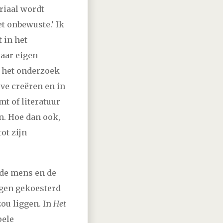
vember
december
riaal wordt
t onbewuste.’ Ik
vember
december
 in het
 naar eigen
vember
december
n het onderzoek
ve creëren en in
vember
december
mt of literatuur
n. Hoe dan ook,
vember
december
tot zijn
vember
december
 de mens en de
vember
december
ngen gekoesterd
zou liggen. In
Het
vember
december
pele