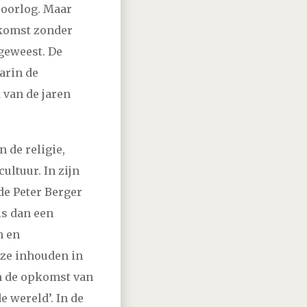
 oorlog. Maar
ekomst zonder
 geweest. De
arin de
 van de jaren
 de religie,
cultuur. In zijn
de Peter Berger
is dan een
n en
ze inhouden in
 in de opkomst van
 wereld’. In de