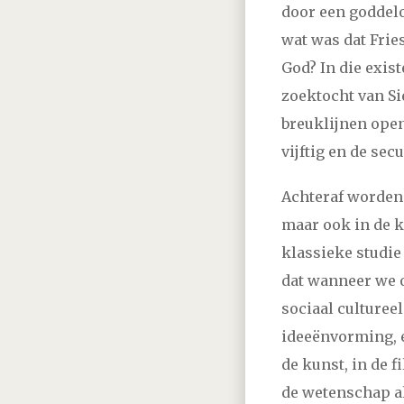
door een goddelo
wat was dat Frie
God? In die exis
zoektocht van Si
breuklijnen open
vijftig en de secu
Achteraf worden d
maar ook in de ku
klassieke studie
dat wanneer we o
sociaal cultureel
ideeënvorming, 
de kunst, in de f
de wetenschap al