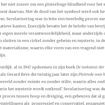
g het niet zozeer om een plotselinge blindheid voor het 
ment daarvan. Met de dood van het symbool werd ook he
m. Secularisering was in feite een tweeledig proces me
atieve kanten. Enerzijds bevatte het de belofte van bevr
r eigen morele verantwoordelijkheid, maar anderzijds 
n sluiten in een cirkel zonder geheim en mysterie, in de
t materialisme, waarin elke vorm van een vragend niet
ijn.
estdijk al in 1947 opdoemen in zijn boek
De toekomst der r
ls Gerard Reve die twintig jaar later zijn
Pleitrede voor 
wereld zonder ruimte en zonder stilte, waarin alles ondi
in het mysterie wordt ontkend.’ Secularisering was d
r proces tussen hoop en dreiging, een gebeuren dat al
nstellingen als progressief en conservatief, gezagsge