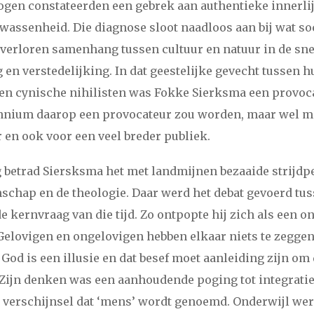
en constateerden een gebrek aan authentieke innerlijk
lwassenheid. Die diagnose sloot naadloos aan bij wat s
 verloren samenhang tussen cultuur en natuur in de s
g en verstedelijking. In dat geestelijke gevecht tussen
en cynische nihilisten was Fokke Sierksma een provoca
ennium daarop een provocateur zou worden, maar wel m
 en ook voor een veel breder publiek.
tig betrad Siersksma het met landmijnen bezaaide strijdp
chap en de theologie. Daar werd het debat gevoerd tu
e kernvraag van die tijd. Zo ontpopte hij zich als een o
Gelovigen en ongelovigen hebben elkaar niets te zeggen
 God is een illusie en dat besef moet aanleiding zijn om 
Zijn denken was een aanhoudende poging tot integratie
verschijnsel dat ‘mens’ wordt genoemd. Onderwijl werd