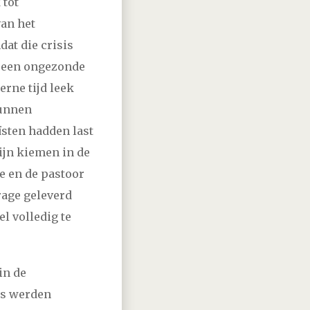
 tot
van het
at die crisis
n een ongezonde
erne tijd leek
kunnen
ïsten hadden last
zijn kiemen in de
ie en de pastoor
rage geleverd
l volledig te
in de
us werden