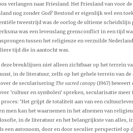
os verlangen naar Friesland. Het Friesland van voor de
sland nog zonder God? Bestond er eigenlijk wel een to
tentiële tweestrijd was de oorlog de ultieme scheidslijn
erksma was een levenslang grensconflict in een tijd wa
sprongen tussen het religieuze en verzuilde Nederland
liere tijd die in aantocht was.
eze breuklijnen niet alleen zichtbaar op het terrein van
nst, in de literatuur, zelfs op het gehele terrein van de 
 over de secularisering
The sacred canopy
(1967) beweert 
ver ‘cultuur en symbolen’ spreken, secularisatie meer 
 proces: ‘Het grijpt de totaliteit aan van een cultuurleve
en men kan het waarnemen in het afnemen van religieu
ilosofie, in de literatuur en het belangrijkste van alles,
s een autonoom, door en door seculier perspectief op de