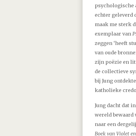
2021
januari
februar
psychologische 
echter geleverd 
2020
januari
februar
maak me sterk da
exemplaar van
P
2019
januari
februar
zeggen ‘heeft st
van oude bronnen
2018
januari
februar
zijn poëzie en li
de collectieve s
2017
januari
februar
bij Jung ontdekte 
katholieke credo
2016
januari
februar
Jung dacht dat i
2015
januari
februar
wereld bewaard 
naar een dergeli
2014
januari
februar
Boek van Violet e