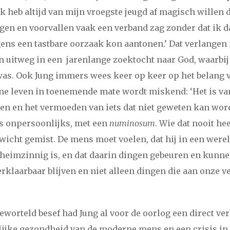
k heb altijd van mijn vroegste jeugd af magisch willen 
i
maart
april
mei
juni
juli
augustus
september
oktober
no
ngen en voorvallen vaak een verband zag zonder dat ik 
gens een tastbare oorzaak kon aantonen.’ Dat verlangen
i
maart
april
mei
juni
juli
augustus
september
oktober
no
en uitweg in een jarenlange zoektocht naar God, waarbij 
was. Ook Jung immers wees keer op keer op het belang 
i
maart
april
mei
juni
juli
augustus
september
oktober
no
ne leven in toenemende mate wordt miskend: ‘Het is van
n en het vermoeden van iets dat niet geweten kan word
i
maart
april
mei
juni
juli
augustus
september
oktober
no
ts onpersoonlijks, met een
numinosum
. Wie dat nooit hee
wicht gemist. De mens moet voelen, dat hij in een wereld
april
mei
juni
juli
augustus
september
oktober
november
eheimzinnig is, en dat daarin dingen gebeuren en kunn
erklaarbaar blijven en niet alleen dingen die aan onze 
i
maart
april
mei
juni
juli
augustus
september
oktober
no
i
maart
april
mei
juni
juli
augustus
september
oktober
no
geworteld besef had Jung al voor de oorlog een direct ve
lijke gezondheid van de moderne mens en een crisis in 