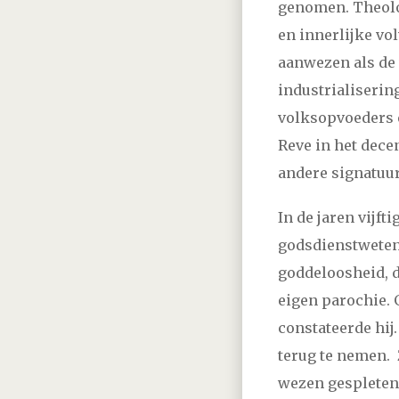
genomen. Theolog
en innerlijke vo
aanwezen als de
industrialiserin
volksopvoeders 
Reve in het dec
andere signatuur
In de jaren vijf
godsdienstwetens
goddeloosheid, d
eigen parochie. 
constateerde hij.
terug te nemen. 
wezen gespleten 