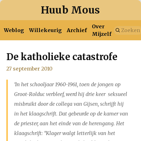
Huub Mous
Over
Weblog
Willekeurig
Archief
Mijzelf
De katholieke catastrofe
januari
februari
maart
april
mei
juni
juli
2026
27 september 2010
augustus
‘In het schooljaar 1960-1961, toen de jongen op
januari
februari
maart
april
mei
juni
juli
Groot-Rolduc verbleef, werd hij drie keer seksueel
2025
augustus
september
oktober
november
misbruikt door de collega van Gijsen, schrijft hij
in het klaagschrift. Dat gebeurde op de kamer van
december
de priester, aan het einde van de herengang. Het
klaagschrift: “Klager walgt letterlijk van het
januari
februari
maart
april
mei
juni
juli