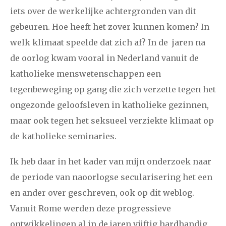
december
iets over de werkelijke achtergronden van dit
gebeuren. Hoe heeft het zover kunnen komen? In
januari
februari
maart
april
mei
juni
juli
welk klimaat speelde dat zich af? In de jaren na
de oorlog kwam vooral in Nederland vanuit de
2014
augustus
september
oktober
november
katholieke menswetenschappen een
december
tegenbeweging op gang die zich verzette tegen het
ongezonde geloofsleven in katholieke gezinnen,
januari
februari
maart
april
mei
juni
juli
maar ook tegen het seksueel verziekte klimaat op
2013
augustus
september
oktober
november
de katholieke seminaries.
december
Ik heb daar in het kader van mijn onderzoek naar
de periode van naoorlogse secularisering het een
januari
februari
maart
april
mei
juni
juli
en ander over geschreven, ook op dit weblog.
2012
augustus
september
oktober
november
Vanuit Rome werden deze progressieve
ontwikkelingen al in de jaren vijftig hardhandig
december