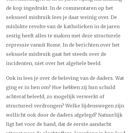
de kop ingedrukt. In de commentaren op het
seksueel misbruik lees je daar weinig over. De
januari
februari
maart
april
mei
juni
juli
mislukte revolte van de katholieken in de jaren
2011
augustus
september
oktober
november
zestig heeft alles te maken met deze structurele
december
repressie vanuit Rome. In de berichten over het
seksuele misbruik gaat het steeds over de
januari
februari
maart
april
mei
juni
juli
incidenten, niet over het algehele beeld.
2010
augustus
september
oktober
november
Ook in lees je over de beleving van de daders. Wat
december
ging er in hen om? Hoe hebben zij hun schuld
achteraf beleefd, zo mogelijk verwerkt of
februari
maart
april
mei
juni
juli
augustus
structureel verdrongen? Welke lijdenswegen zijn
2009
wellicht ook door de daders afgelegd? Natuurlijk
september
oktober
november
december
ligt het voor de hand, dat de eerste aandacht
januari
februari
maart
april
mei
juni
juli