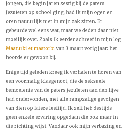
2021
augustus
september
oktober
november
jongen, die begin jaren zestig bij de paters
Jezuïeten op school ging, had ik mijn ogen en
december
oren natuurlijk niet in mijn zak zitten. Er
gebeurde wel eens wat, maar we deden daar niet
januari
februari
maart
april
mei
juni
juli
moeilijk over. Zoals ik eerder schreef in mijn log
2020
augustus
september
oktober
november
Masturbi et mastorbi
van 3 maart vorig jaar: het
december
hoorde er gewoon bij.
Enige tijd geleden kreeg ik verhalen te horen van
januari
februari
maart
april
mei
juni
juli
een voormalig klasgenoot, die de seksuele
2019
augustus
september
oktober
november
bemoeienis van de paters jezuïeten aan den lijve
december
had ondervonden, met alle rampzalige gevolgen
van dien op latere leeftijd. Ik zelf heb destijds
januari
februari
maart
april
mei
juni
juli
geen enkele ervaring opgedaan die ook maar in
die richting wijst. Vandaar ook mijn verbazing en
2018
augustus
september
oktober
november