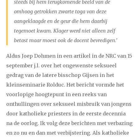
steeds bij hem terugkomende beeld van de
2024
augustus
september
oktober
november
omhoog getrokken zwarte toga van deze
december
aangeklaagde en de geur die hem daarbij
tegemoet kwam. Klager werd niet alleen zelf
januari
februari
maart
april
mei
juni
juli
betast maar moest ook de docent bevredigen.’
2023
augustus
september
oktober
november
Aldus Joep Dohmen in een artikel in de NRC van 15
december
september j.l. over het ongewenste seksueel
gedrag van de latere bisschop Gijsen in het
januari
februari
maart
april
mei
juni
juli
kleinseminarie Rolduc. Het bericht vormde het
voorlopige hoogtepunt in een reeks van
2022
augustus
september
oktober
november
onthullingen over seksueel misbruik van jongens
december
door katholieke priesters in de eerste decennia
na de oorlog. Ik volg deze berichten met verbazing
januari
februari
maart
april
mei
juni
juli
en zo nu en dan met verbijstering. Als katholieke