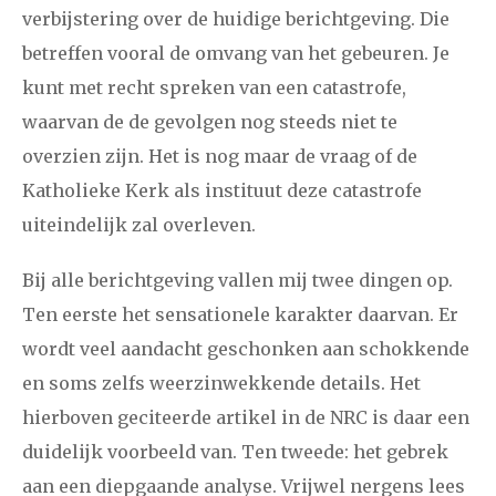
verbijstering over de huidige berichtgeving. Die
december
betreffen vooral de omvang van het gebeuren. Je
kunt met recht spreken van een catastrofe,
januari
februari
maart
april
mei
juni
juli
waarvan de de gevolgen nog steeds niet te
2017
augustus
september
oktober
november
overzien zijn. Het is nog maar de vraag of de
Katholieke Kerk als instituut deze catastrofe
december
uiteindelijk zal overleven.
januari
februari
maart
april
mei
juni
juli
Bij alle berichtgeving vallen mij twee dingen op.
2016
augustus
september
oktober
november
Ten eerste het sensationele karakter daarvan. Er
wordt veel aandacht geschonken aan schokkende
december
en soms zelfs weerzinwekkende details. Het
hierboven geciteerde artikel in de NRC is daar een
januari
februari
maart
april
mei
juni
juli
duidelijk voorbeeld van. Ten tweede: het gebrek
2015
augustus
september
oktober
november
aan een diepgaande analyse. Vrijwel nergens lees