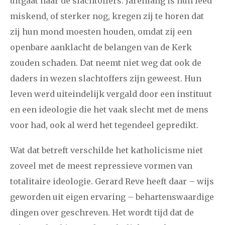
uitgaat naar de slachtoffers. Jarenlang is hun leed
miskend, of sterker nog, kregen zij te horen dat
2008
augustus
september
oktober
november
zij hun mond moesten houden, omdat zij een
december
openbare aanklacht de belangen van de Kerk
zouden schaden. Dat neemt niet weg dat ook de
januari
februari
maart
april
mei
juni
juli
daders in wezen slachtoffers zijn geweest. Hun
2007
augustus
september
oktober
november
leven werd uiteindelijk vergald door een instituut
en een ideologie die het vaak slecht met de mens
december
voor had, ook al werd het tegendeel gepredikt.
april
mei
juni
juli
augustus
september
oktober
Wat dat betreft verschilde het katholicisme niet
2006
zoveel met de meest repressieve vormen van
november
december
totalitaire ideologie. Gerard Reve heeft daar – wijs
geworden uit eigen ervaring – behartenswaardige
dingen over geschreven. Het wordt tijd dat de