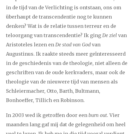
in de tijd van de Verlichting is ontstaan, ons om
2008
augustus
september
oktober
november
überhaupt de transcendentie nog te kunnen
december
denken? Wat is de relatie tussen terreur en de
teloorgang van transcendentie? Ik ging
De ziel
van
januari
februari
maart
april
mei
juni
juli
Aristoteles lezen en
De stad van God
van
Augustinus. Ik raakte steeds meer geïnteresseerd
2007
augustus
september
oktober
november
in de geschiedenis van de theologie, niet alleen de
december
geschriften van de oude kerkvaders, maar ook de
theologie van de nieuwere tijd van mensen als
april
mei
juni
juli
augustus
september
oktober
Schleiermacher, Otto, Barth, Bultmann,
2006
november
december
Bonhoeffer, Tillich en Robinson.
In 2003 wed ik getroffen door een
burn out.
Vier
maanden lang gaf mij dat de gelegenheid om heel
veel te lezen. Ik heb me in die tijd vooral verdiept