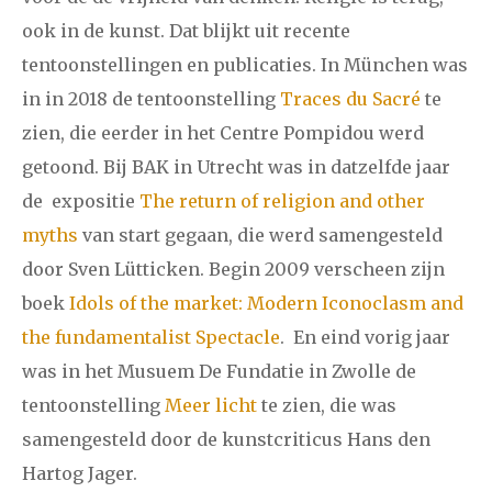
ook in de kunst. Dat blijkt uit recente
december
tentoonstellingen en publicaties. In München was
in in 2018 de tentoonstelling
Traces du Sacré
te
januari
februari
maart
april
mei
juni
juli
zien, die eerder in het Centre Pompidou werd
2017
augustus
september
oktober
november
getoond. Bij BAK in Utrecht was in datzelfde jaar
december
de expositie
The return of religion and other
myths
van start gegaan, die werd samengesteld
januari
februari
maart
april
mei
juni
juli
door Sven Lütticken. Begin 2009 verscheen zijn
boek
Idols of the market: Modern Iconoclasm and
2016
augustus
september
oktober
november
the fundamentalist Spectacle
. En eind vorig jaar
december
was in het Musuem De Fundatie in Zwolle de
tentoonstelling
Meer licht
te zien, die was
januari
februari
maart
april
mei
juni
juli
samengesteld door de kunstcriticus Hans den
2015
augustus
september
oktober
november
Hartog Jager.