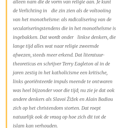
alleen nam die de vorm van religie aan. Je kunt
2024
augustus
september
oktober
november
de Verlichting in die zin zien als de voltooiing
december
van het monotheïsme: als radicalisering van de
seculariseringstendens die in het monotheïsme is
januari
februari
maart
april
mei
juni
juli
ingebakken. Dat wordt onder linkse denkers, die
lange tijd alles wat naar religie zweemde
2023
augustus
september
oktober
november
afwezen, steeds meer erkend. Dat literatuur-
december
theoreticus en schrijver Terry Eagleton al in de
jaren zestig in het katholicisme een kritische,
januari
februari
maart
april
mei
juni
juli
links georiënteerde impuls meende te ontwaren
2022
augustus
september
oktober
november
was heel bijzonder voor die tijd; nu zie je dat ook
andere denkers als Slavoi Žižek en Alain Badiou
december
zich op het christendom storten. Dat roept
natuurlijk ook de vraag op hoe zich dit tot de
januari
februari
maart
april
mei
juni
juli
islam kan verhouden.