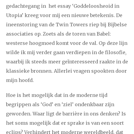
gedachtegang in het essay ‘Goddeloosheoid in
Utopia’ kreeg voor mij een nieuwe betekenis. De
januari
februari
maart
april
mei
juni
juli
ineenstoring van de Twin Towers riep bij Bijbelse
2011
augustus
september
oktober
november
associaties op. Zoets als de toren van Babel:
december
westerse hoogmoed komt voor de val. Op deze lijn
wilde ik mij verder gaan verdiepen in de filosofie,
januari
februari
maart
april
mei
juni
juli
waarbij ik steeds meer geïnteresseerd raakte in de
klassieke bronnen. Allerlei vragen spookten door
2010
augustus
september
oktober
november
mijn hoofd.
december
Hoe is het mogelijk dat in de moderne tijd
februari
maart
april
mei
juni
juli
augustus
begrippen als ‘God’ en ‘ziel’ ondenkbaar zijn
2009
geworden. Waar ligt de barrière in ons denken? Is
september
oktober
november
december
het soms mogelijk dat er sprake is van een soort
eclips? Verhindert het moderne wereldbeeld, dat
januari
februari
maart
april
mei
juni
juli