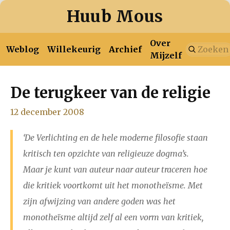
Huub Mous
Over
Weblog
Willekeurig
Archief
Mijzelf
De terugkeer van de religie
januari
februari
maart
april
mei
juni
juli
2026
12 december 2008
augustus
‘De Verlichting en de hele moderne filosofie staan
januari
februari
maart
april
mei
juni
juli
kritisch ten opzichte van religieuze dogma’s.
2025
augustus
september
oktober
november
Maar je kunt van auteur naar auteur traceren hoe
die kritiek voortkomt uit het monotheïsme. Met
december
zijn afwijzing van andere goden was het
monotheïsme altijd zelf al een vorm van kritiek,
januari
februari
maart
april
mei
juni
juli