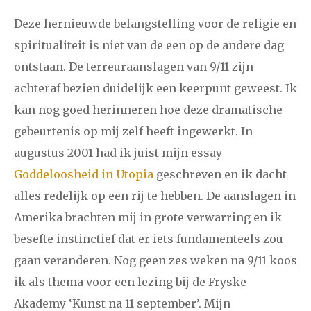
december
Deze hernieuwde belangstelling voor de religie en
spiritualiteit is niet van de een op de andere dag
januari
februari
maart
april
mei
juni
juli
ontstaan. De terreuraanslagen van 9/11 zijn
2014
augustus
september
oktober
november
achteraf bezien duidelijk een keerpunt geweest. Ik
kan nog goed herinneren hoe deze dramatische
december
gebeurtenis op mij zelf heeft ingewerkt. In
januari
februari
maart
april
mei
juni
juli
augustus 2001 had ik juist mijn essay
Goddeloosheid in Utopia
geschreven en ik dacht
2013
augustus
september
oktober
november
alles redelijk op een rij te hebben. De aanslagen in
december
Amerika brachten mij in grote verwarring en ik
besefte instinctief dat er iets fundamenteels zou
januari
februari
maart
april
mei
juni
juli
gaan veranderen. Nog geen zes weken na 9/11 koos
2012
augustus
september
oktober
november
ik als thema voor een lezing bij de Fryske
Akademy ‘Kunst na 11 september’. Mijn
december