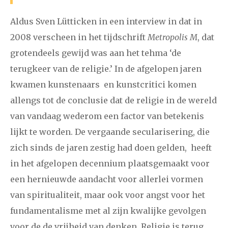
2021
augustus
september
oktober
november
Aldus Sven Lütticken in een interview in dat in
december
2008 verscheen in het tijdschrift
Metropolis M
, dat
grotendeels gewijd was aan het tehma ‘de
januari
februari
maart
april
mei
juni
juli
terugkeer van de religie.’ In de afgelopen jaren
2020
augustus
september
oktober
november
kwamen kunstenaars en kunstcritici komen
december
allengs tot de conclusie dat de religie in de wereld
van vandaag wederom een factor van betekenis
januari
februari
maart
april
mei
juni
juli
lijkt te worden. De vergaande secularisering, die
zich sinds de jaren zestig had doen gelden, heeft
2019
augustus
september
oktober
november
in het afgelopen decennium plaatsgemaakt voor
december
een hernieuwde aandacht voor allerlei vormen
van spiritualiteit, maar ook voor angst voor het
januari
februari
maart
april
mei
juni
juli
fundamentalisme met al zijn kwalijke gevolgen
2018
augustus
september
oktober
november
voor de de vrijheid van denken. Religie is terug,