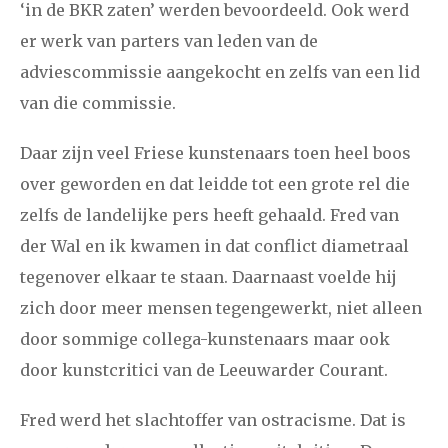
‘in de BKR zaten’ werden bevoordeeld. Ook werd
december
er werk van parters van leden van de
adviescommissie aangekocht en zelfs van een lid
januari
februari
maart
april
mei
juni
juli
van die commissie.
2014
augustus
september
oktober
november
Daar zijn veel Friese kunstenaars toen heel boos
december
over geworden en dat leidde tot een grote rel die
zelfs de landelijke pers heeft gehaald. Fred van
januari
februari
maart
april
mei
juni
juli
der Wal en ik kwamen in dat conflict diametraal
2013
augustus
september
oktober
november
tegenover elkaar te staan. Daarnaast voelde hij
december
zich door meer mensen tegengewerkt, niet alleen
door sommige collega-kunstenaars maar ook
januari
februari
maart
april
mei
juni
juli
door kunstcritici van de Leeuwarder Courant.
2012
augustus
september
oktober
november
Fred werd het slachtoffer van ostracisme. Dat is
december