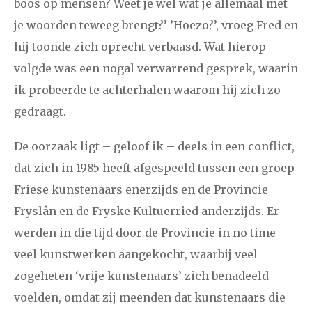
boos op mensen? Weet je wel wat je allemaal met
december
je woorden teweeg brengt?’ ’Hoezo?’, vroeg Fred en
hij toonde zich oprecht verbaasd. Wat hierop
januari
februari
maart
april
mei
juni
juli
volgde was een nogal verwarrend gesprek, waarin
ik probeerde te achterhalen waarom hij zich zo
2017
augustus
september
oktober
november
gedraagt.
december
De oorzaak ligt – geloof ik – deels in een conflict,
januari
februari
maart
april
mei
juni
juli
dat zich in 1985 heeft afgespeeld tussen een groep
Friese kunstenaars enerzijds en de Provincie
2016
augustus
september
oktober
november
Fryslân en de Fryske Kultuerried anderzijds. Er
december
werden in die tijd door de Provincie in no time
veel kunstwerken aangekocht, waarbij veel
januari
februari
maart
april
mei
juni
juli
zogeheten ‘vrije kunstenaars’ zich benadeeld
2015
augustus
september
oktober
november
voelden, omdat zij meenden dat kunstenaars die