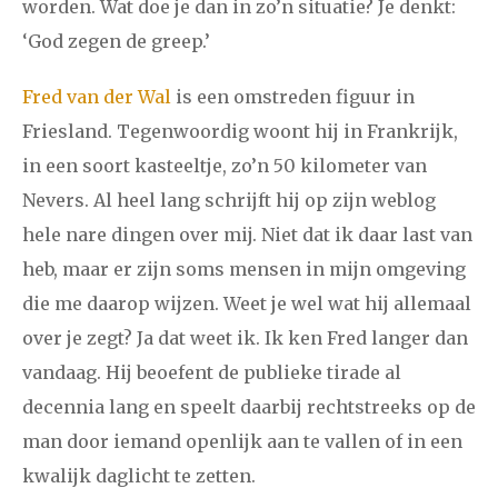
worden. Wat doe je dan in zo’n situatie? Je denkt:
2024
augustus
september
oktober
november
‘God zegen de greep.’
december
Fred van der Wal
is een omstreden figuur in
Friesland. Tegenwoordig woont hij in Frankrijk,
januari
februari
maart
april
mei
juni
juli
in een soort kasteeltje, zo’n 50 kilometer van
2023
augustus
september
oktober
november
Nevers. Al heel lang schrijft hij op zijn weblog
december
hele nare dingen over mij. Niet dat ik daar last van
heb, maar er zijn soms mensen in mijn omgeving
januari
februari
maart
april
mei
juni
juli
die me daarop wijzen. Weet je wel wat hij allemaal
over je zegt? Ja dat weet ik. Ik ken Fred langer dan
2022
augustus
september
oktober
november
vandaag. Hij beoefent de publieke tirade al
december
decennia lang en speelt daarbij rechtstreeks op de
man door iemand openlijk aan te vallen of in een
januari
februari
maart
april
mei
juni
juli
kwalijk daglicht te zetten.