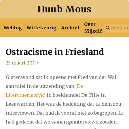
Huub Mous
Over
Weblog
Willekeurig
Archief
Mijzelf
Ostracisme in Friesland
januari
februari
maart
april
mei
juni
juli
2026
23 maart 2007
augustus
Gisteravond zat ik opeens met Fred van der Wal
januari
februari
maart
april
mei
juni
juli
aan tafel in de uitzending van
‘De
2025
augustus
september
oktober
november
Literatuerfabryk’
in boekhandel De Tille in
Leeuwarden. Het was de bedoeling dat ik hem zou
december
interviewen. Dat had ik vooraf niet zo begrepen. Ik
had gedacht dat we samen geïnterviewd zouden
januari
februari
maart
april
mei
juni
juli