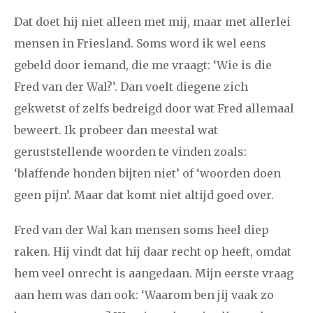
2021
augustus
september
oktober
november
Dat doet hij niet alleen met mij, maar met allerlei
december
mensen in Friesland. Soms word ik wel eens
gebeld door iemand, die me vraagt: ‘Wie is die
januari
februari
maart
april
mei
juni
juli
Fred van der Wal?’. Dan voelt diegene zich
2020
augustus
september
oktober
november
gekwetst of zelfs bedreigd door wat Fred allemaal
beweert. Ik probeer dan meestal wat
december
geruststellende woorden te vinden zoals:
‘blaffende honden bijten niet’ of ‘woorden doen
januari
februari
maart
april
mei
juni
juli
geen pijn’. Maar dat komt niet altijd goed over.
2019
augustus
september
oktober
november
Fred van der Wal kan mensen soms heel diep
december
raken. Hij vindt dat hij daar recht op heeft, omdat
hem veel onrecht is aangedaan. Mijn eerste vraag
januari
februari
maart
april
mei
juni
juli
aan hem was dan ook: ‘Waarom ben jij vaak zo
2018
augustus
september
oktober
november