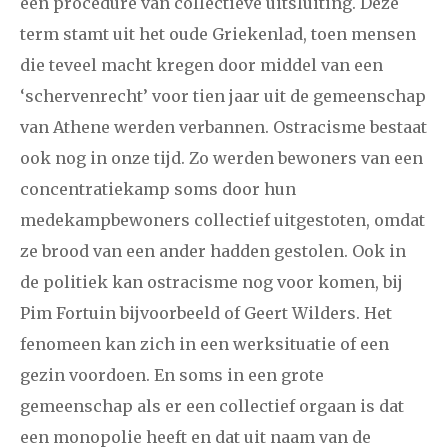
een procedure van collectieve uitsluiting. Deze
term stamt uit het oude Griekenlad, toen mensen
januari
februari
maart
april
mei
juni
juli
die teveel macht kregen door middel van een
‘schervenrecht’ voor tien jaar uit de gemeenschap
2011
augustus
september
oktober
november
van Athene werden verbannen. Ostracisme bestaat
december
ook nog in onze tijd. Zo werden bewoners van een
concentratiekamp soms door hun
januari
februari
maart
april
mei
juni
juli
medekampbewoners collectief uitgestoten, omdat
2010
augustus
september
oktober
november
ze brood van een ander hadden gestolen. Ook in
de politiek kan ostracisme nog voor komen, bij
december
Pim Fortuin bijvoorbeeld of Geert Wilders. Het
fenomeen kan zich in een werksituatie of een
februari
maart
april
mei
juni
juli
augustus
2009
gezin voordoen. En soms in een grote
september
oktober
november
december
gemeenschap als er een collectief orgaan is dat
een monopolie heeft en dat uit naam van de
januari
februari
maart
april
mei
juni
juli