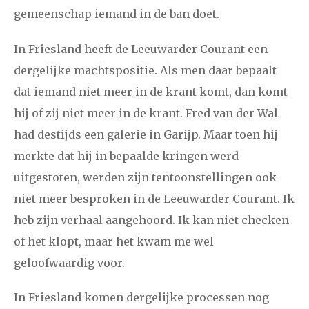
gemeenschap iemand in de ban doet.
2008
augustus
september
oktober
november
In Friesland heeft de Leeuwarder Courant een
december
dergelijke machtspositie. Als men daar bepaalt
dat iemand niet meer in de krant komt, dan komt
januari
februari
maart
april
mei
juni
juli
hij of zij niet meer in de krant. Fred van der Wal
2007
augustus
september
oktober
november
had destijds een galerie in Garijp. Maar toen hij
merkte dat hij in bepaalde kringen werd
december
uitgestoten, werden zijn tentoonstellingen ook
niet meer besproken in de Leeuwarder Courant. Ik
april
mei
juni
juli
augustus
september
oktober
2006
heb zijn verhaal aangehoord. Ik kan niet checken
november
december
of het klopt, maar het kwam me wel
geloofwaardig voor.
In Friesland komen dergelijke processen nog