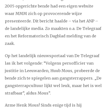
2024
augustus
september
oktober
november
2005 opgerichte bende had een eigen website
waar MMM zich op provocerende wijze
december
presenteerde. Dit bericht haalde – via het ANP –
de landelijke media. Zo maakten o.a. De Telegraaf
januari
februari
maart
april
mei
juni
juli
en het Reformatorisch Dagblad melding van de
2023
augustus
september
oktober
november
zaak.
december
Op het landelijk nieuwsportaal van De Telegraaf
las ik het volgende: “Volgens persofficier van
januari
februari
maart
april
mei
juni
juli
justitie in Leeuwarden, Huub Mous, probeerde de
2022
augustus
september
oktober
november
bende zich te spiegelen aan gangsterrappers. „De
december
gangsterrapcultuur lijkt wel leuk, maar het is wel
strafbaar”, aldus Mous”.
januari
februari
maart
april
mei
juni
juli
Arme Henk Mous! Sinds enige tijd is hij