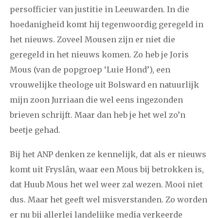
2021
augustus
september
oktober
november
persofficier van justitie in Leeuwarden. In die
december
hoedanigheid komt hij tegenwoordig geregeld in
het nieuws. Zoveel Mousen zijn er niet die
januari
februari
maart
april
mei
juni
juli
geregeld in het nieuws komen. Zo heb je Joris
Mous (van de popgroep ‘Luie Hond’), een
2020
augustus
september
oktober
november
vrouwelijke theologe uit Bolsward en natuurlijk
december
mijn zoon Jurriaan die wel eens ingezonden
brieven schrijft. Maar dan heb je het wel zo’n
januari
februari
maart
april
mei
juni
juli
beetje gehad.
2019
augustus
september
oktober
november
Bij het ANP denken ze kennelijk, dat als er nieuws
december
komt uit Fryslân, waar een Mous bij betrokken is,
dat Huub Mous het wel weer zal wezen. Mooi niet
januari
februari
maart
april
mei
juni
juli
dus. Maar het geeft wel misverstanden. Zo worden
2018
augustus
september
oktober
november
er nu bij allerlei landelijke media verkeerde