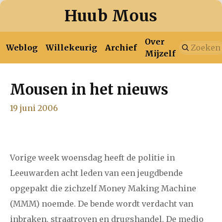
Huub Mous
Over
Weblog
Willekeurig
Archief
Mijzelf
Mousen in het nieuws
januari
februari
maart
april
mei
juni
juli
2026
19 juni 2006
augustus
januari
februari
maart
april
mei
juni
juli
Vorige week woensdag heeft de politie in
2025
augustus
september
oktober
november
Leeuwarden acht leden van een jeugdbende
december
opgepakt die zichzelf Money Making Machine
(MMM) noemde. De bende wordt verdacht van
januari
februari
maart
april
mei
juni
juli
inbraken, straatroven en drugshandel. De medio