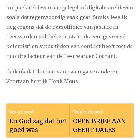
knipselarchieven aangelegd, of digitale archieven
december
zoals dat tegenwoordig vaak gaat. Straks lees ik
nog ergens dat de persofficier van justitie in
januari
februari
maart
april
mei
juni
juli
Leeuwarden ook bekend staat als een ‘gevreesd
2017
augustus
september
oktober
november
polemist’ en sinds tijden een conflict heeft met de
december
hoofdredacteur van de Leeuwarder Courant.
Ik denk dat ik maar van naam ga veranderen.
januari
februari
maart
april
mei
juni
juli
Voortaan heet ik Henk Mous.
2016
augustus
september
oktober
november
december
Vorige post:
Volgende post
januari
februari
maart
april
mei
juni
juli
En God zag dat het
OPEN BRIEF AAN
goed was
GEERT DALES
2015
augustus
september
oktober
november